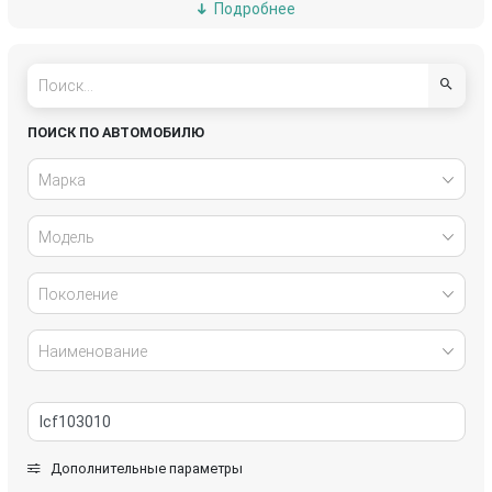
Подробнее
DAF
Daihatsu
Dodge
Fiat
Ford
Geely
ПОИСК ПО АВТОМОБИЛЮ
GMC
Honda
Марка
Hyundai
Infiniti
Модель
Iran Khodro
Isuzu
Поколение
IVECO
Jaguar
Наименование
Jeep
Kia
Lada
Lancia
Дополнительные параметры