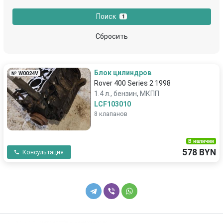
Land Rover
Lexus
Поиск
1
Lincoln
Mazda
Сбросить
Mercedes-Benz
Mitsubishi
Блок цилиндров
№ W0024V
Nissan
Opel
Rover 400 Series 2 1998
1.4 л., бензин, МКПП
Peugeot
Pontiac
LCF103010
8 клапанов
Porsche
Proton
В наличии
Renault
Rover
578 BYN
Консультация
Saab
SEAT
Skoda
SsangYong