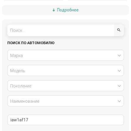
Подробнее
DAF
Daihatsu
Dodge
Fiat
Ford
Geely
ПОИСК ПО АВТОМОБИЛЮ
GMC
Honda
Марка
Hyundai
Infiniti
Модель
Iran Khodro
Isuzu
Поколение
IVECO
Jaguar
Наименование
Jeep
Kia
Lada
Lancia