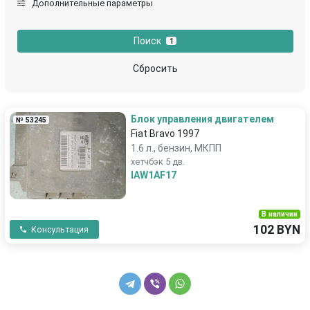
Дополнительные параметры
Land Rover
Lexus
Поиск
1
Lincoln
Mazda
Сбросить
Mercedes-Benz
Mitsubishi
Блок управления двигателем
№ 53245
Nissan
Opel
Fiat Bravo 1997
1.6 л., бензин, МКПП
Peugeot
Pontiac
хетчбэк 5 дв.
IAW1AF17
Porsche
Proton
В наличии
Renault
Rover
102 BYN
Консультация
Saab
SEAT
Skoda
SsangYong