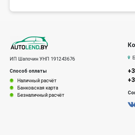
Peugeot
Pontiac
Renault
Rover
Skoda
SsangYong
К
Tata
Tesla
Б
ИП Шапочин УНП 191243676
Volvo
ГАЗ
+3
Способ оплаты
+3
Наличный расчёт
Банковская карта
Со
Безналичный расчёт