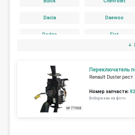
Buick
Chevrolet
Dacia
Daewoo
Dodge
Fiat
GMC
Honda
Iran Khodro
Isuzu
Переключатель п
Renault Duster рест.
Jeep
Kia
Номер запчасти:
8
Всборе как на фото
Land Rover
Lexus
№ 77908
Mercedes-Benz
Mitsubishi