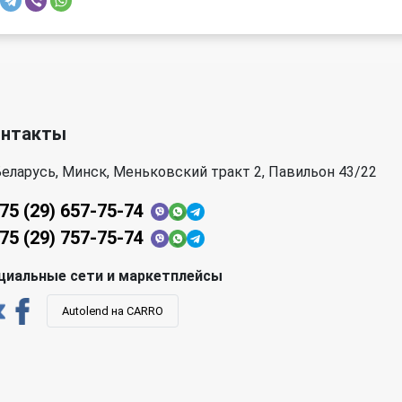
Porsche
Proton
Saab
SEAT
Subaru
Suzuki
онтакты
Toyota
Volkswagen
еларусь, Минск, Меньковский тракт 2, Павильон 43/22
75 (29) 657-75-74
75 (29) 757-75-74
циальные сети и маркетплейсы
Autolend на CARRO