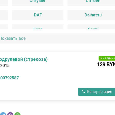
Chrysler
Citroen
DAF
Daihatsu
Ford
Geely
Показать все
Hyundai
Infiniti
IVECO
Jaguar
В наличи
одрулевой (стрекоза)
129 BY
 2015
Lada
Lancia
200792587
Lincoln
Mazda
Консультация
Nissan
Opel