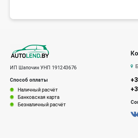
Peugeot
Pontiac
Renault
Rover
Skoda
SsangYong
К
Tata
Tesla
Б
ИП Шапочин УНП 191243676
Volvo
ГАЗ
+3
Способ оплаты
+3
Наличный расчёт
Банковская карта
Со
Безналичный расчёт