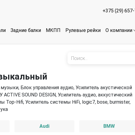
+375 (29) 657
ели
Задние балки
МКПП
Рулевые рейки
О компании
узыкальный
 музыки, Блок управления аудио, Усилитель акустической
БУ ACTIVE SOUND DESIGN, Усилитель аудио, аккустический
op-Hifi, Усилитель системы HiFi, logic7, bose, burmister,
вука
Audi
BMW