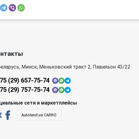
Porsche
Proton
Saab
SEAT
Subaru
Suzuki
онтакты
Toyota
Volkswagen
еларусь, Минск, Меньковский тракт 2, Павильон 43/22
75 (29) 657-75-74
75 (29) 757-75-74
циальные сети и маркетплейсы
Autolend на CARRO