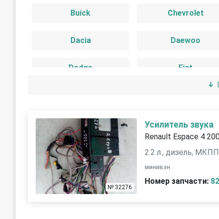
Buick
Chevrolet
Dacia
Daewoo
Dodge
Fiat
GMC
Honda
Iran Khodro
Isuzu
Усилитель звука
Renault Espace 4 20
Jeep
Kia
2.2 л., дизель, МКП
минивэн
Land Rover
Lexus
Номер запчасти:
8
№ 32276
Mercedes-Benz
Mitsubishi