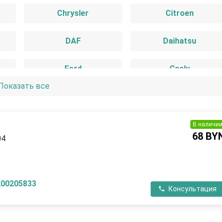
Chrysler
Citroen
DAF
Daihatsu
Ford
Geely
Показать все
Hyundai
Infiniti
IVECO
Jaguar
В наличи
68 BY
04
Lada
Lancia
П
Lincoln
Mazda
200205833
Консультация
Nissan
Opel