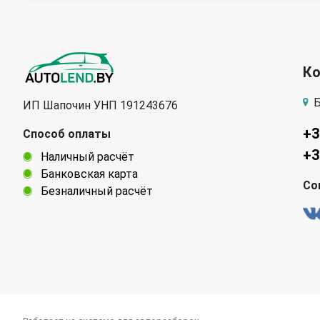
Renault
Rover
Skoda
SsangYong
К
Tata
Tesla
Б
ИП Шапочин УНП 191243676
Volvo
ГАЗ
+3
Способ оплаты
+3
Наличный расчёт
Банковская карта
Со
Безналичный расчёт