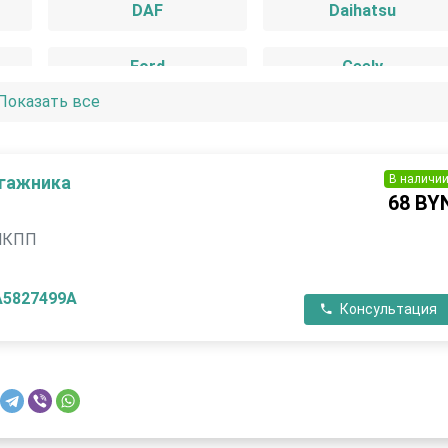
DAF
Daihatsu
Ford
Geely
Показать все
Hyundai
Infiniti
IVECO
Jaguar
В наличи
агажника
68 BY
Lada
Lancia
 МКПП
Lincoln
Mazda
A5827499A
Консультация
Nissan
Opel
Porsche
Proton