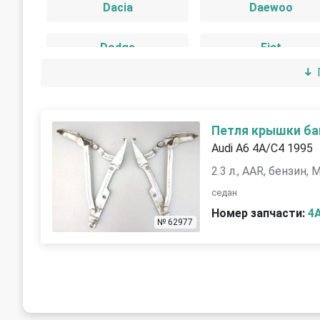
Dacia
Daewoo
Dodge
Fiat
GMC
Honda
Iran Khodro
Isuzu
Петля крышки б
Audi A6 4A/C4 1995
Jeep
Kia
2.3 л., AAR, бензин,
седан
Land Rover
Lexus
Номер запчасти:
4
№ 62977
Mercedes-Benz
Mitsubishi
Peugeot
Pontiac