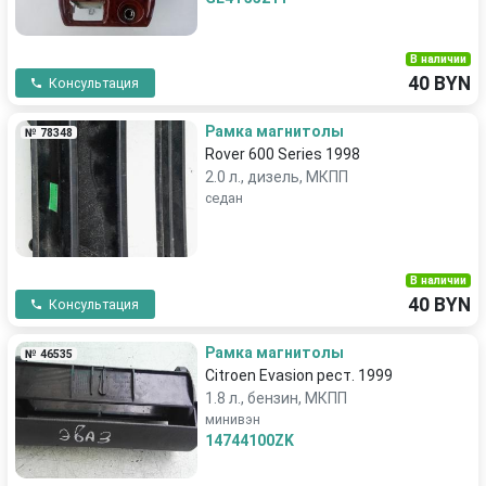
В наличии
40 BYN
Консультация
Рамка магнитолы
№ 78348
Rover 600 Series 1998
2.0 л., дизель, МКПП
седан
В наличии
40 BYN
Консультация
Рамка магнитолы
№ 46535
Citroen Evasion рест. 1999
1.8 л., бензин, МКПП
минивэн
14744100ZK