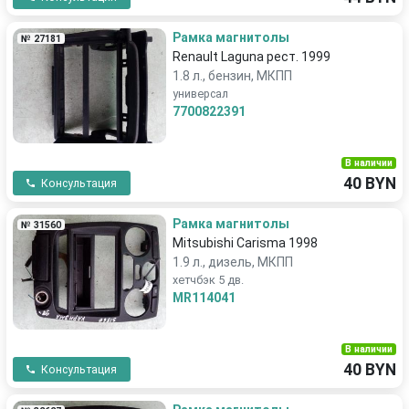
Рамка магнитолы
№ 27181
Renault Laguna рест. 1999
1.8 л., бензин, МКПП
универсал
7700822391
В наличии
40 BYN
Консультация
Рамка магнитолы
№ 31560
Mitsubishi Carisma 1998
1.9 л., дизель, МКПП
хетчбэк 5 дв.
MR114041
В наличии
40 BYN
Консультация