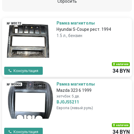
Сбросить
Рамка магнитолы
№ W9172
Hyundai S-Coupe рест. 1994
1.5 л., бензин
В наличии
34 BYN
Консультация
Рамка магнитолы
№ W0966
Mazda 323 6 1999
хетчбэк 5 дв.
BJ0J55211
Европа (левый руль)
В наличии
34 BYN
Консультация