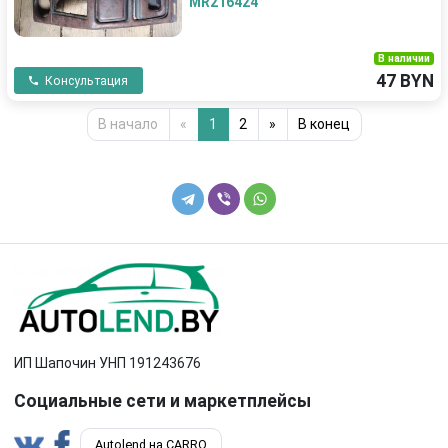
MR216424
В наличии
47 BYN
Консультация
В начало
«
1
2
»
В конец
ИП Шапочин УНП 191243676
Социальные сети и маркетплейсы
Autolend на CARRO