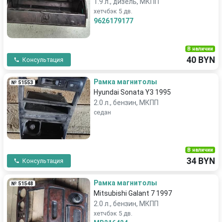
1.9 л., дизель, МКПП
хетчбэк 5 дв.
9626179177
В наличии
40 BYN
Консультация
Рамка магнитолы
№ 51553
Hyundai Sonata Y3 1995
2.0 л., бензин, МКПП
седан
В наличии
34 BYN
Консультация
Рамка магнитолы
№ 51548
Mitsubishi Galant 7 1997
2.0 л., бензин, МКПП
хетчбэк 5 дв.