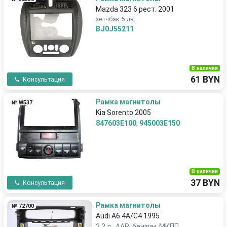
Mazda 323 6 рест. 2001
хетчбэк 5 дв.
BJ0J55211
В наличии
61 BYN
Консультация
Рамка магнитолы
№ W537
Kia Sorento 2005
847603E100
,
945003E150
В наличии
37 BYN
Консультация
Рамка магнитолы
№ 72700
Audi A6 4A/C4 1995
2.3 л., AAR, бензин, МКПП