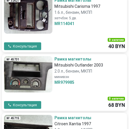
Рамка магнитолы
№ 32627
Mitsubishi Carisma 1997
1.6 л., бензин, МКПП
хетчбэк 5 дв.
MR114041
В наличии
40 BYN
Консультация
Рамка магнитолы
№ 45731
Mitsubishi Outlander 2003
2.0 л., бензин, МКПП
минивэн
MR979985
В наличии
68 BYN
Консультация
Рамка магнитолы
№ 45715
Citroen Xantia 1997