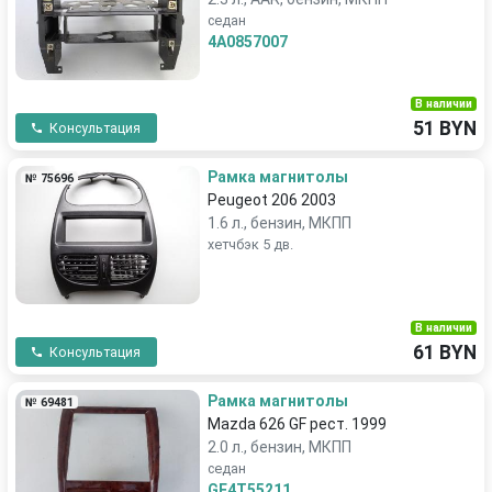
седан
4A0857007
В наличии
51 BYN
Консультация
Рамка магнитолы
№ 75696
Peugeot 206 2003
1.6 л., бензин, МКПП
хетчбэк 5 дв.
В наличии
61 BYN
Консультация
Рамка магнитолы
№ 69481
Mazda 626 GF рест. 1999
2.0 л., бензин, МКПП
седан
GE4T55211