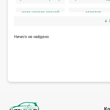
реле накала свечей
стартер
Ничего не найдено.
К