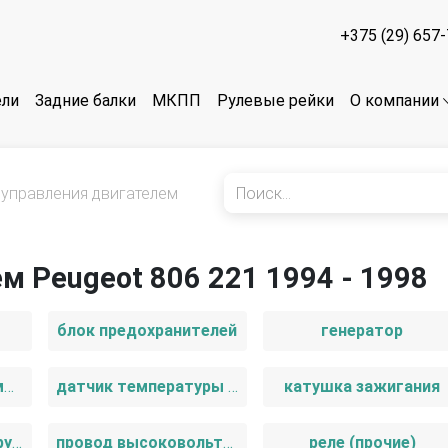
+375 (29) 657
ели
Задние балки
МКПП
Рулевые рейки
О компании
 управления двигателем
м Peugeot 806 221 1994 - 1998
блок предохранителей
генератор
Датчик педали тормоза (лягушка)
датчик температуры во впускном коллекторе
катушка зажигания
переключатель подрулевой (стрекоза)
провод высоковольтный
реле (прочие)