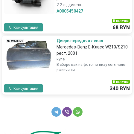
2.2 л., дизель
A0005450427
В наличии
68 BYN
Консультация
Дверь передняя левая
№ WA0022
Mercedes-Benz E-Класс W210/S210
рест. 2001
купе
В сборе как на фото,по низу есть налет
ржавчины
В наличии
340 BYN
Консультация