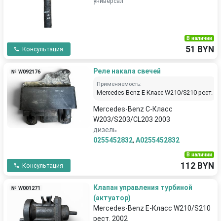
универсал
В наличии
51 BYN
Консультация
Реле накала свечей
№ W092176
Применяемость:
Mercedes-Benz E-Класс W210/S210 рест.
Mercedes-Benz C-Класс
W203/S203/CL203 2003
дизель
0255452832
,
A0255452832
В наличии
112 BYN
Консультация
Клапан управления турбиной
№ W001271
(актуатор)
Mercedes-Benz E-Класс W210/S210
рест. 2002