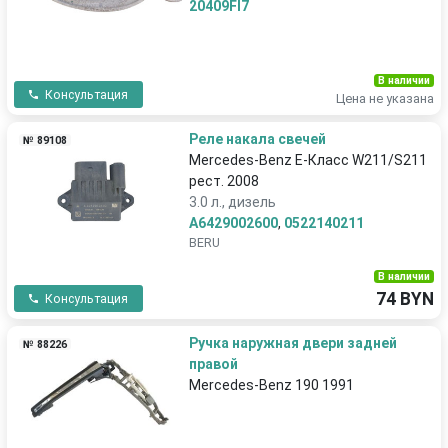
20409FI7
В наличии
Консультация
Цена не указана
Реле накала свечей
№ 89108
Mercedes-Benz E-Класс W211/S211
рест. 2008
3.0 л., дизель
A6429002600
,
0522140211
BERU
В наличии
74 BYN
Консультация
Ручка наружная двери задней
№ 88226
правой
Mercedes-Benz 190 1991