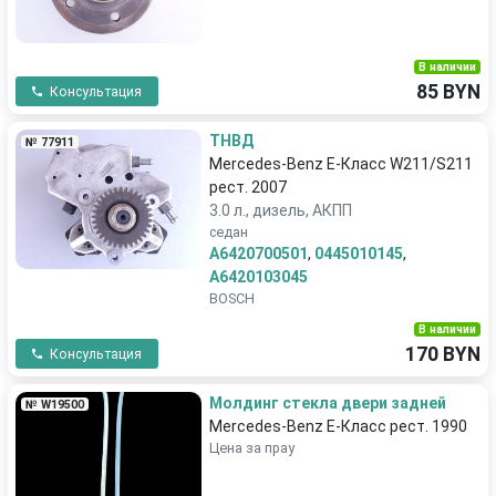
В наличии
85 BYN
Консультация
ТНВД
№ 77911
Mercedes-Benz E-Класс W211/S211
рест. 2007
3.0 л., дизель, АКПП
седан
A6420700501
,
0445010145
,
A6420103045
BOSCH
В наличии
170 BYN
Консультация
Молдинг стекла двери задней
№ W19500
Mercedes-Benz E-Класс рест. 1990
Цена за прау