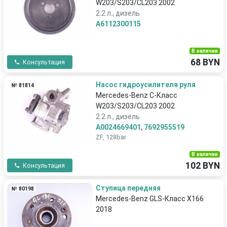
W203/S203/CL203 2002
2.2 л., дизель
A6112300115
В наличии
68 BYN
Консультация
Насос гидроусилителя руля
№ 81814
Mercedes-Benz C-Класс
W203/S203/CL203 2002
2.2 л., дизель
A0024669401
,
7692955519
ZF, 128bar
В наличии
102 BYN
Консультация
Ступица передняя
№ 80198
Mercedes-Benz GLS-Класс X166
2018