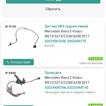
Сбросить
Датчик ABS задний левый
№ 91742
Mercedes-Benz E-Класс
W213/S213/C238/A238 2017
A2539052500
,
0265009775
BOSCH
В наличии
Консультация
Цена не указана
Проводка
№ 84663
Mercedes-Benz E-Класс
W213/S213/C238/A238 2017
A2534400706
,
A2535460143
Проводка суппорта заднего левого
В наличии