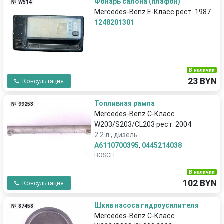
Фонарь салона (плафон)
№ W514
Mercedes-Benz E-Класс рест. 1987
1248201301
В наличии
23 BYN
Консультация
Топливная рампа
№ 99253
Mercedes-Benz C-Класс
W203/S203/CL203 рест. 2004
2.2 л., дизель
A6110700395
,
0445214038
BOSCH
В наличии
102 BYN
Консультация
Шкив насоса гидроусилителя
№ 87458
Mercedes-Benz C-Класс