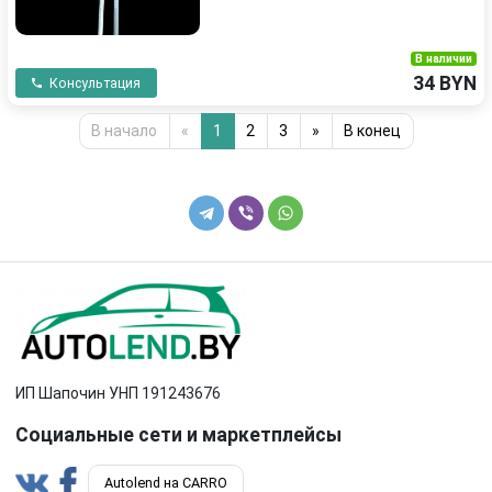
В наличии
34 BYN
Консультация
В начало
«
1
2
3
»
В конец
ИП Шапочин УНП 191243676
Социальные сети и маркетплейсы
Autolend на CARRO