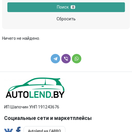
маховик
механизм натяжения ремня, цепи
Поиск
0
насос вакуумный
насос масляный
Сбросить
натяжитель
патрубок воздушного фильтра
Ничего не найдено.
патрубок интеркулера
подушка крепления двигателя
поршень
постель распредвала (бугель)
пробка маслозаливная
распредвал
резонатор воздушного фильтра
теплообменник масляного фильтра
трубка масляного щупа
трубка системы рециркуляции EGR
ИП Шапочин УНП 191243676
форсунка
шатун
Социальные сети и маркетплейсы
шестерня (звездочка) коленвала
шкив
Autolend на CARRO