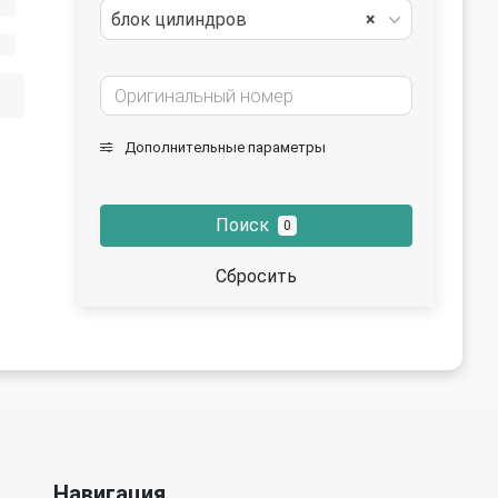
блок цилиндров
×
го фильтра
 ремня, цепи
Дополнительные параметры
(бугель)
Поиск
0
коленвала
Сбросить
Навигация