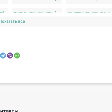
ной
коромысло клапана (рокер)
корпус воздушно
Показать все
н
маховик
механизм натяжения
подушка крепления двигателя
поршень
постель распредвала 
шатун
шестерня (звездочка) 
а
онтакты