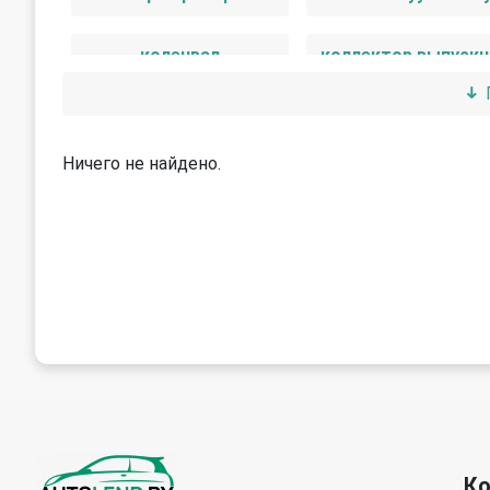
коленвал
коллектор выпуск
корпус масляного фильтра
масляный поддо
Ничего не найдено.
насос масляный
распредвал
форсунка
шкив коленвала
шкив распредвал
К