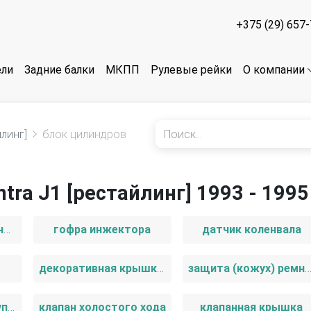
+375 (29) 657
ели
Задние балки
МКПП
Рулевые рейки
О компании
йлинг]
блок цилиндров
tra J1 [рестайлинг] 1993 - 1995
головка блока цилиндров
гофра инжектора
датчик коленвала
декоративная крышка двигателя
защита (кожух) ремня Г
клапан вакуумного управления
клапан холостого хода
клапанная крышка