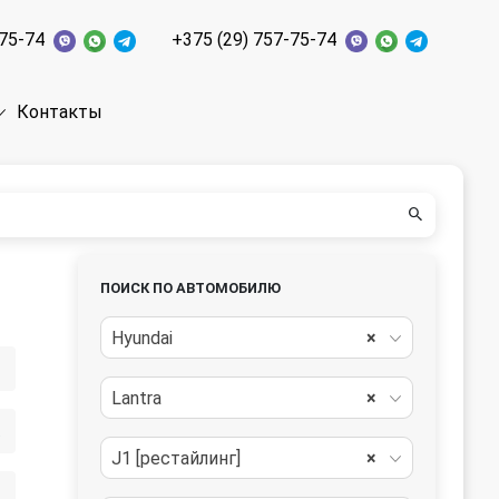
-75-74
+375 (29) 757-75-74
Контакты
ПОИСК ПО АВТОМОБИЛЮ
Hyundai
×
Lantra
×
РМ
J1 [рестайлинг]
×