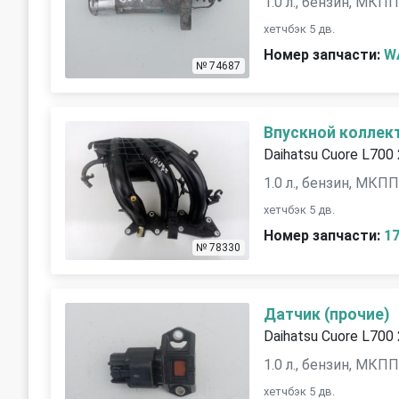
1.0 л., бензин, МКП
хетчбэк 5 дв.
Номер запчасти:
W
№ 74687
Впускной коллек
Daihatsu Cuore L700
1.0 л., бензин, МКП
хетчбэк 5 дв.
Номер запчасти:
1
№ 78330
Датчик (прочие)
Daihatsu Cuore L700
1.0 л., бензин, МКП
хетчбэк 5 дв.