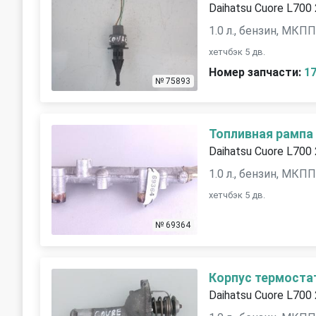
Daihatsu Cuore L700
1.0 л., бензин, МКП
хетчбэк 5 дв.
Номер запчасти:
1
№ 75893
Топливная рампа
Daihatsu Cuore L700
1.0 л., бензин, МКП
хетчбэк 5 дв.
№ 69364
Корпус термоста
Daihatsu Cuore L700