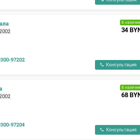
В наличи
ала
34 BY
 2002
П
9300-97202
Консультация
В наличи
а
68 BY
 2002
П
9300-97204
Консультация