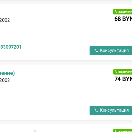
В наличи
68 BY
 2002
П
383097201
Консультация
В наличи
ление)
74 BY
 2002
П
Консультация
В наличи