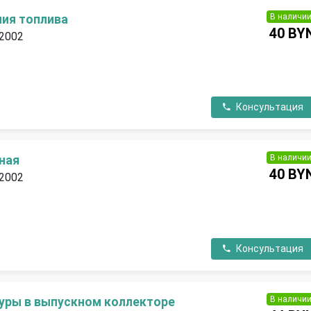
В наличи
ния топлива
40 BY
 2002
П
Консультация
В наличи
ная
40 BY
 2002
П
Консультация
В наличи
уры в выпускном коллекторе