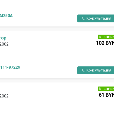
П
AI250A
Консультация
В наличи
тор
102 BY
 2002
П
7111-97229
Консультация
В наличи
61 BY
 2002
П