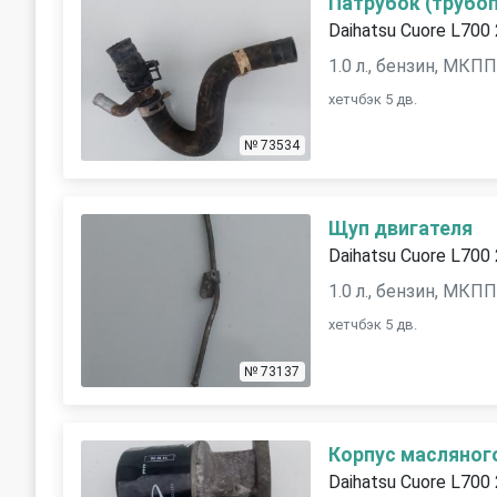
Патрубок (трубоп
Daihatsu Cuore L700
1.0 л., бензин, МКП
хетчбэк 5 дв.
№ 73534
Щуп двигателя
Daihatsu Cuore L700
1.0 л., бензин, МКП
хетчбэк 5 дв.
№ 73137
Корпус масляног
Daihatsu Cuore L700