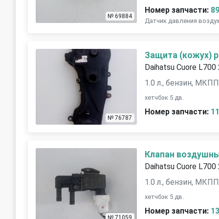
Номер запчасти:
8
№ 69884
Датчик давления возду
Защита (кожух) 
Daihatsu Cuore L700
1.0 л., бензин, МКП
хетчбэк 5 дв.
Номер запчасти:
1
№ 76787
Клапан воздушн
Daihatsu Cuore L700
1.0 л., бензин, МКП
хетчбэк 5 дв.
Номер запчасти:
1
№ 71059