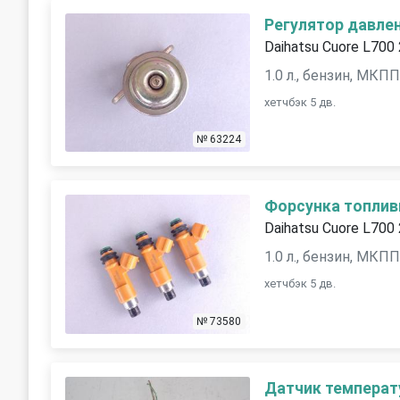
Pегулятор давле
Daihatsu Cuore L700
1.0 л., бензин, МКП
хетчбэк 5 дв.
№ 63224
Форсунка топлив
Daihatsu Cuore L700
1.0 л., бензин, МКП
хетчбэк 5 дв.
№ 73580
Датчик температ