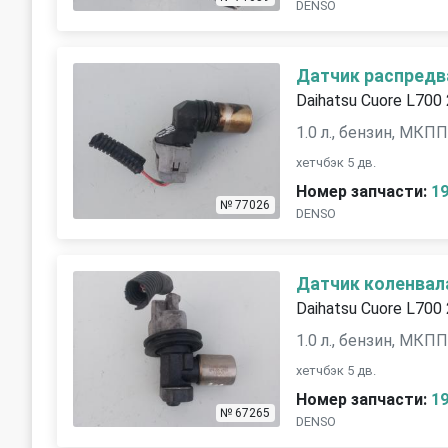
DENSO
Датчик распредв
Daihatsu Cuore L700
1.0 л., бензин, МКП
хетчбэк 5 дв.
Номер запчасти:
1
№ 77026
DENSO
Датчик коленвал
Daihatsu Cuore L700
1.0 л., бензин, МКП
хетчбэк 5 дв.
Номер запчасти:
1
№ 67265
DENSO