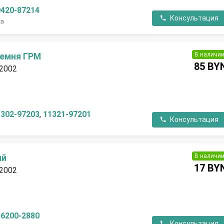
9420-87214
Консультация
ха
В наличи
ремня ГРМ
85 BY
 2002
П
1302-97203
,
11321-97201
Консультация
В наличи
ый
17 BY
 2002
П
36200-2880
Консультация