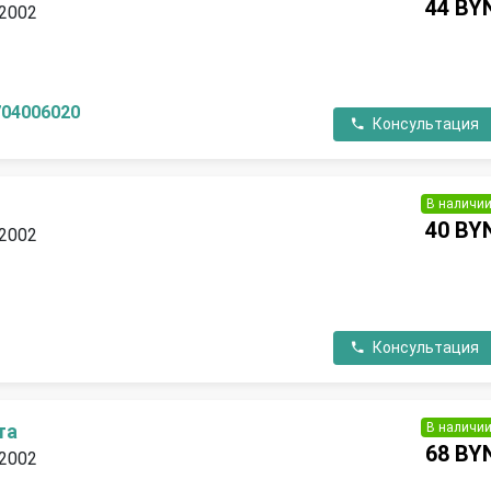
44 BY
 2002
П
704006020
Консультация
В наличи
40 BY
 2002
П
Консультация
В наличи
та
68 BY
 2002