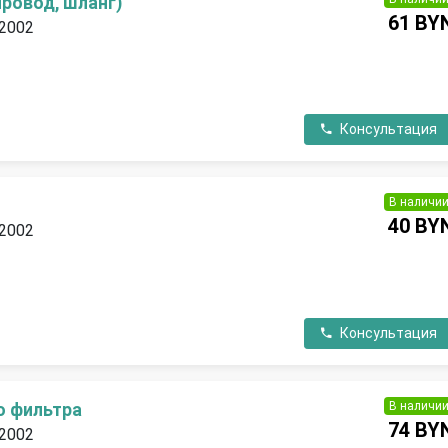
ровод, шланг)
61 BY
 2002
П
Консультация
В наличи
40 BY
 2002
П
Консультация
В наличи
о фильтра
74 BY
 2002