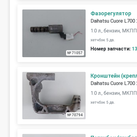
Фазорегулятор
Daihatsu Cuore L700
1.0 л., бензин, МКП
хетчбэк 5 дв.
Номер запчасти:
1
№ 71057
Кронштейн (креп
Daihatsu Cuore L700
1.0 л., бензин, МКП
хетчбэк 5 дв.
№ 70794