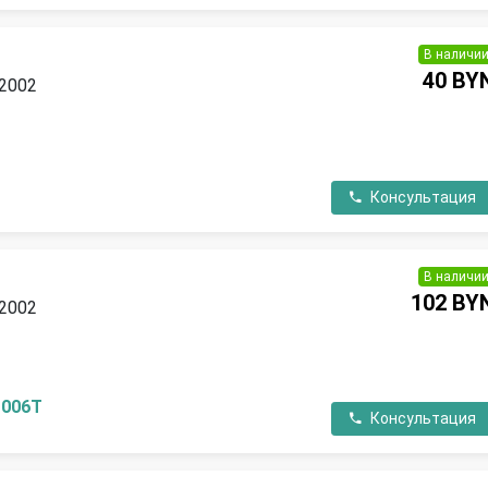
В наличи
40 BY
 2002
П
Консультация
В наличи
102 BY
 2002
П
1006T
Консультация