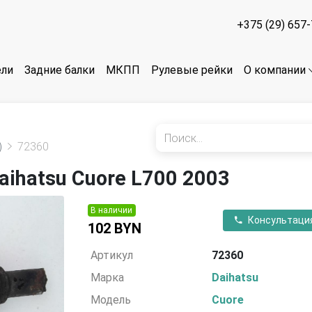
+375 (29) 657
ели
Задние балки
МКПП
Рулевые рейки
О компании
)
72360
ihatsu Cuore L700 2003
В наличии
Консультаци
102 BYN
Артикул
72360
Марка
Daihatsu
Модель
Cuore