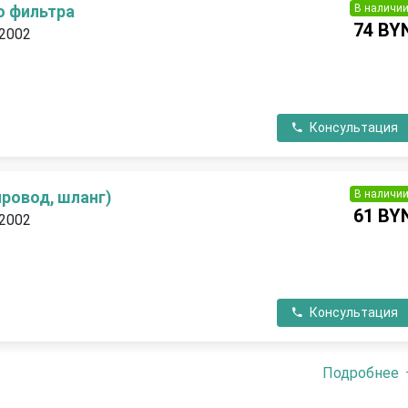
В наличи
о фильтра
74 BY
 2002
П
Консультация
В наличи
ровод, шланг)
61 BY
 2002
П
Консультация
Подробнее