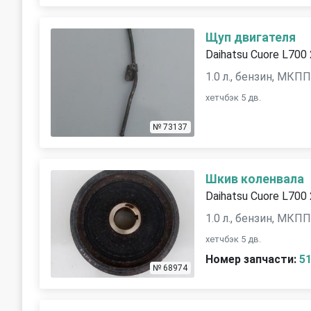
Щуп двигателя
Daihatsu Cuore L700
1.0 л., бензин, МКП
хетчбэк 5 дв.
№ 73137
Шкив коленвала
Daihatsu Cuore L700
1.0 л., бензин, МКП
хетчбэк 5 дв.
Номер запчасти:
5
№ 68974