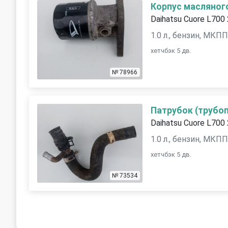
Корпус масляног
Daihatsu Cuore L700
1.0 л., бензин, МКП
хетчбэк 5 дв.
№ 78966
Патрубок (трубоп
Daihatsu Cuore L700
1.0 л., бензин, МКП
хетчбэк 5 дв.
№ 73534