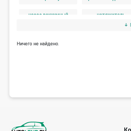
насос вакуумный
натяжитель
шкив распредвала
Ничего не найдено.
К