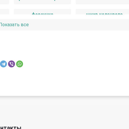
форсунка
шкив коленвала
Показать все
онтакты