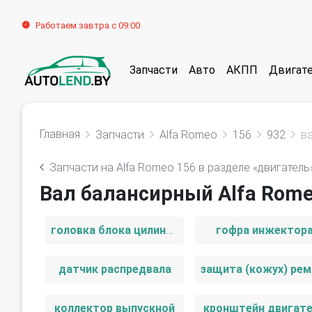
Работаем завтра с 09:00
Запчасти
Авто
АКПП
Двигат
Главная
Запчасти
Alfa Romeo
156
932
в
Запчасти на Alfa Romeo 156 в разделе «двигатель
Вал балансирный Alfa Rome
головка блока цилиндров
гофра инжектор
датчик распредвала
коллектор выпускной
кронштейн двигат