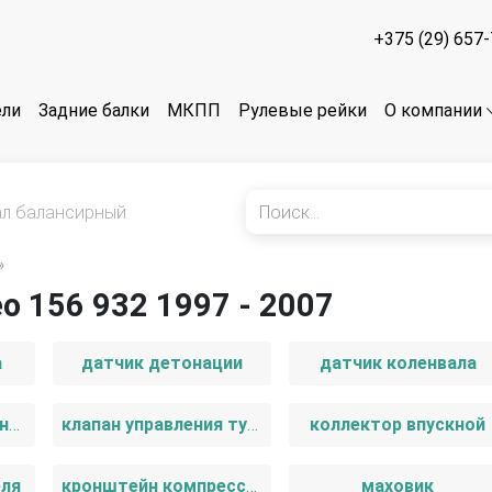
+375 (29) 657
ели
Задние балки
МКПП
Рулевые рейки
О компании
ал балансирный
»
o 156 932 1997 - 2007
а
датчик детонации
датчик коленвала
защита (кожух) ремня ГРМ
клапан управления турбиной (актуатор)
коллектор впускной
еля
кронштейн компрессора кондиционера
маховик