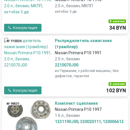
2.0 л., бензин, МКПП
хетчбэк 5 дв.
В наличии
34 BYN
Консультация
Распределитель зажигания
№ Y10334
(трамблер)
Nissan Primera P10 1991
2.0 л., бензин
2210070J00
из Германии, с рабочей машины, без
дефектов, гарантия
В наличии
102 BYN
Консультация
Комплект сцепления
№ 99531
Nissan Primera P10 1997
1.6 л., бензин
1231190J00
,
320020111
,
120006612