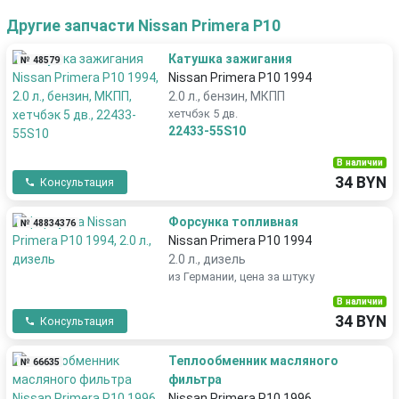
Другие запчасти Nissan Primera P10
Катушка зажигания
№ 48579
Nissan Primera P10 1994
2.0 л., бензин, МКПП
хетчбэк 5 дв.
22433-55S10
В наличии
34 BYN
Консультация
Форсунка топливная
№ 48834376
Nissan Primera P10 1994
2.0 л., дизель
из Германии, цена за штуку
В наличии
34 BYN
Консультация
Теплообменник масляного
№ 66635
фильтра
Nissan Primera P10 1996