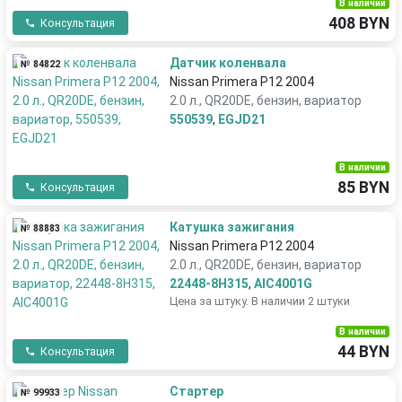
В наличии
408 BYN
Консультация
Датчик коленвала
№ 84822
Nissan Primera P12 2004
2.0 л., QR20DE, бензин, вариатор
550539
,
EGJD21
В наличии
85 BYN
Консультация
Катушка зажигания
№ 88883
Nissan Primera P12 2004
2.0 л., QR20DE, бензин, вариатор
22448-8H315
,
AIC4001G
Цена за штуку. В наличии 2 штуки
В наличии
44 BYN
Консультация
Стартер
№ 99933