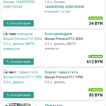
1.6 л., бензин
166009F600
,
0280155940
В наличии 3 штуки
В наличии
34 BYN
Консультация
Блок цилиндров
№ 76250
Nissan Primera P12 2004
2.2 л., дизель, МКПП
универсал
В наличии
612 BYN
Консультация
Корпус термостата
№ 90817
Nissan Primera P11 1998
2.0 л., дизель
В наличии
85 BYN
Консультация
Двигатель
№ 90348