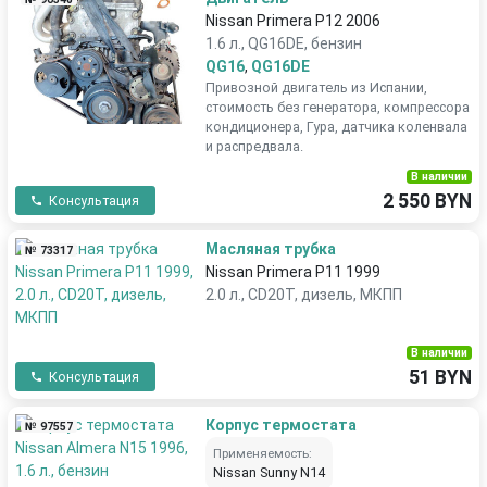
Nissan Primera P12 2006
1.6 л., QG16DE, бензин
QG16
,
QG16DE
Привозной двигатель из Испании,
стоимость без генератора, компрессора
кондиционера, Гура, датчика коленвала
и распредвала.
В наличии
2 550 BYN
Консультация
Масляная трубка
№ 73317
Nissan Primera P11 1999
2.0 л., CD20T, дизель, МКПП
В наличии
51 BYN
Консультация
Корпус термостата
№ 97557
Применяемость:
Nissan Sunny N14