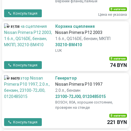
Верхний фланец паяный
В наличии
Консультация
Цена не указана
Корзина сцепления
№ 81738
Nissan Primera P12 2003
1.6 л., QG16DE, бензин, МКПП
30210-BM410
LUK
В наличии
74 BYN
Консультация
Генератор
№ 86070
Nissan Primera P10 1997
2.0 л., бензин
23100-72J00
,
0120485015
BOSCH, 80A, хорошее состояние,
проверен на стенде
В наличии
221 BYN
Консультация