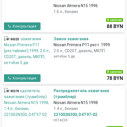
Nissan Almera N15 1996
1.6 л., бензин
В наличии
88 BYN
Консультация
Замок зажигания
№ 86323
Nissan Primera P11 рест. 1999
2.0 л., CD20T, дизель, МКПП
хетчбэк 5 дв.
В наличии
78 BYN
Консультация
Распределитель зажигания
№ 85378
(трамблер)
Nissan Almera N15 1998
1.4 л., бензин
221002N300
,
D4T97-02
HITACHI