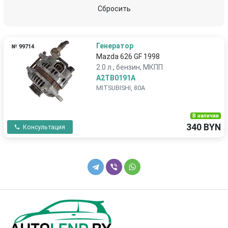
Lincoln
Mazda
Сбросить
Mercedes-Benz
Mitsubishi
Генератор
№ 99714
Nissan
Opel
Mazda 626 GF 1998
2.0 л., бензин, МКПП
Peugeot
Pontiac
A2TB0191A
MITSUBISHI, 80A
Porsche
Proton
В наличии
Renault
Rover
340 BYN
Консультация
Saab
SEAT
Skoda
SsangYong
Subaru
Suzuki
Tata
Tesla