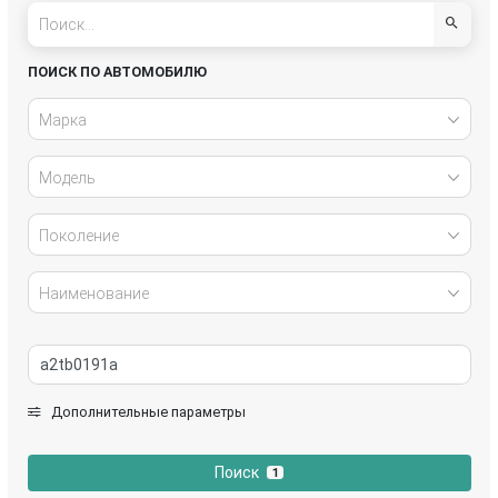
Dodge
Fiat
Ford
Geely
ПОИСК ПО АВТОМОБИЛЮ
GMC
Honda
Марка
Hyundai
Infiniti
Модель
Iran Khodro
Isuzu
Поколение
IVECO
Jaguar
Наименование
Jeep
Kia
Lada
Lancia
Дополнительные параметры
Land Rover
Lexus
Поиск
1