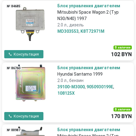
Блок управления двигателем
№ 84685
Mitsubishi Space Wagon 2 (Typ
N30/N40) 1997
2.0 л., дизель
MD303553
,
K8T72971M
В наличии
102 BYN
Консультация
Блок управления двигателем
№ 86760
Hyundai Santamo 1999
2.0 л., бензин
39100-M3000
,
9050930199E
,
108125X
В наличии
170 BYN
Консультация
Блок управления двигателем
№ 88987