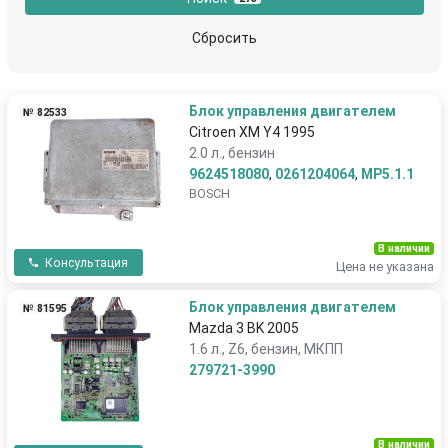
Сбросить
Блок управления двигателем
№ 82533
Citroen XM Y4 1995
2.0 л., бензин
9624518080
,
0261204064
,
MP5.1.1
BOSCH
В наличии
Консультация
Цена не указана
Блок управления двигателем
№ 81595
Mazda 3 BK 2005
1.6 л., Z6, бензин, МКПП
279721-3990
В наличии