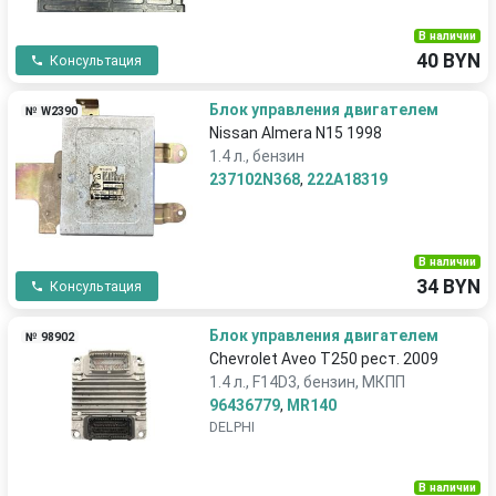
В наличии
40 BYN
Консультация
Блок управления двигателем
№ W2390
Nissan Almera N15 1998
1.4 л., бензин
237102N368
,
222A18319
В наличии
34 BYN
Консультация
Блок управления двигателем
№ 98902
Chevrolet Aveo T250 рест. 2009
1.4 л., F14D3, бензин, МКПП
96436779
,
MR140
DELPHI
В наличии