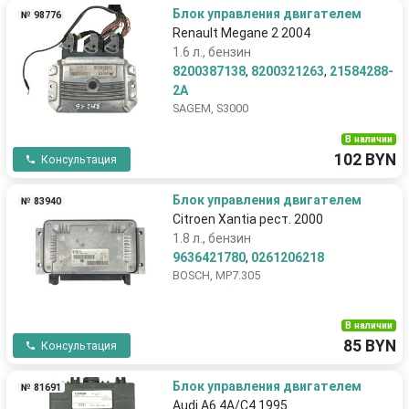
Блок управления двигателем
№ 98776
Renault Megane 2 2004
1.6 л., бензин
8200387138
,
8200321263
,
21584288-
2A
SAGEM, S3000
В наличии
102 BYN
Консультация
Блок управления двигателем
№ 83940
Citroen Xantia рест. 2000
1.8 л., бензин
9636421780
,
0261206218
BOSCH, MP7.305
В наличии
85 BYN
Консультация
Блок управления двигателем
№ 81691
Audi A6 4A/C4 1995