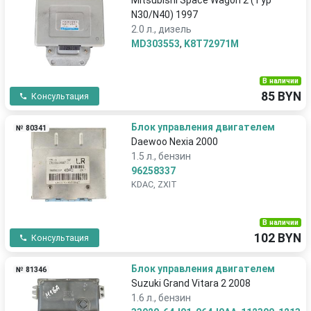
Mitsubishi Space Wagon 2 (Typ
N30/N40) 1997
2.0 л., дизель
MD303553
,
K8T72971M
В наличии
85 BYN
Консультация
Блок управления двигателем
№ 80341
Daewoo Nexia 2000
1.5 л., бензин
96258337
KDAC, ZXIT
В наличии
102 BYN
Консультация
Блок управления двигателем
№ 81346
Suzuki Grand Vitara 2 2008
1.6 л., бензин