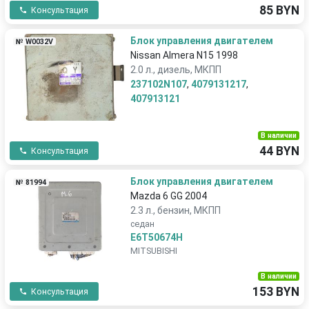
85 BYN
Консультация
Блок управления двигателем
№ W0032V
Nissan Almera N15 1998
2.0 л., дизель, МКПП
237102N107
,
4079131217
,
407913121
В наличии
44 BYN
Консультация
Блок управления двигателем
№ 81994
Mazda 6 GG 2004
2.3 л., бензин, МКПП
седан
E6T50674H
MITSUBISHI
В наличии
153 BYN
Консультация