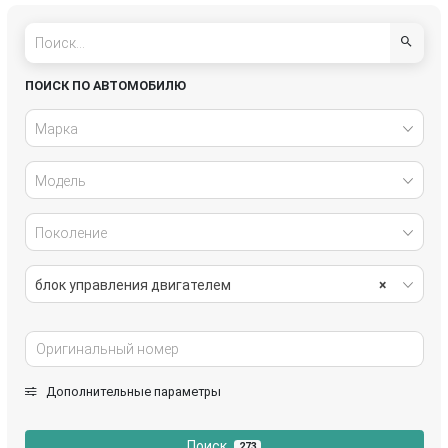
Mazda
Mitsubishi
Nissan
Opel
ПОИСК ПО АВТОМОБИЛЮ
Peugeot
Renault
Марка
Rover
Saab
Модель
Skoda
Suzuki
Поколение
Toyota
Volkswagen
блок управления двигателем
×
Дополнительные параметры
Поиск
273