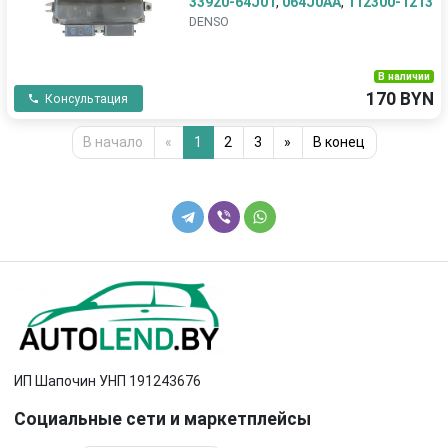
33920-64J01
,
064J0AA
,
112300-1213
DENSO
В наличии
170 BYN
Консультация
В начало
«
1
2
3
»
В конец
ИП Шапочин УНП 191243676
Социальные сети и маркетплейсы