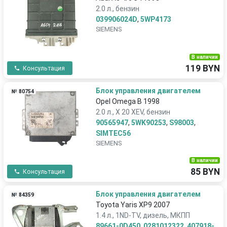
2.0 л., бензин
039906024D
,
5WP4173
SIEMENS
В наличии
119 BYN
Консультация
Блок управления двигателем
№ 80754
Opel Omega B 1998
2.0 л., X 20 XEV, бензин
90565947
,
5WK90253
,
S98003
,
SIMTEC56
SIEMENS
В наличии
85 BYN
Консультация
Блок управления двигателем
№ 84359
Toyota Yaris XP9 2007
1.4 л., 1ND-TV, дизель, МКПП
89661-0D450
,
0281012322
,
407918-