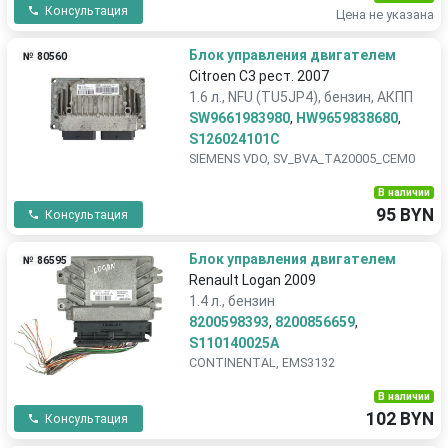
Консультация
Цена не указана
Блок управления двигателем
№ 80560
Citroen C3 рест. 2007
1.6 л., NFU (TU5JP4), бензин, АКПП
SW9661983980
,
HW9659838680
,
S126024101C
SIEMENS VDO, SV_BVA_TA20005_CEM0
В наличии
95 BYN
Консультация
Блок управления двигателем
№ 86595
Renault Logan 2009
1.4 л., бензин
8200598393
,
8200856659
,
S110140025A
CONTINENTAL, EMS3132
В наличии
102 BYN
Консультация