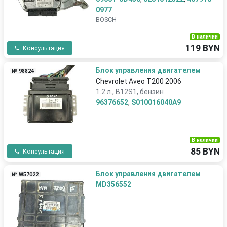
0977
BOSCH
В наличии
119 BYN
Консультация
Блок управления двигателем
№ 98824
Chevrolet Aveo T200 2006
1.2 л., B12S1, бензин
96376652
,
S010016040A9
В наличии
85 BYN
Консультация
Блок управления двигателем
№ W57022
MD356552