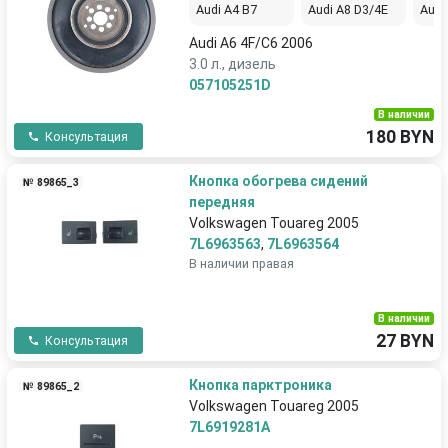
Audi A4 B7
Audi A8 D3/4E
Audi
Audi A6 4F/C6 2006
3.0 л., дизель
057105251D
В наличии
180 BYN
Консультация
Кнопка обогрева сидений
№ 89865_3
передняя
Volkswagen Touareg 2005
7L6963563
,
7L6963564
В наличии правая
В наличии
27 BYN
Консультация
Кнопка парктроника
№ 89865_2
Volkswagen Touareg 2005
7L6919281A