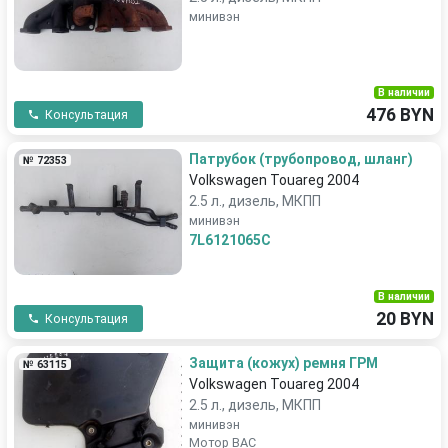
минивэн
В наличии
476 BYN
Консультация
Патрубок (трубопровод, шланг)
№ 72353
Volkswagen Touareg 2004
2.5 л., дизель, МКПП
минивэн
7L6121065C
В наличии
20 BYN
Консультация
Защита (кожух) ремня ГРМ
№ 63115
Volkswagen Touareg 2004
2.5 л., дизель, МКПП
минивэн
Мотор ВАС