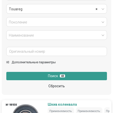
Touareg
×
Поколение
Наименование
Дополнительные параметры
Поиск
43
Сбросить
Шкив коленвала
№ 98938
Применяемость:
Применяемость:
Прим