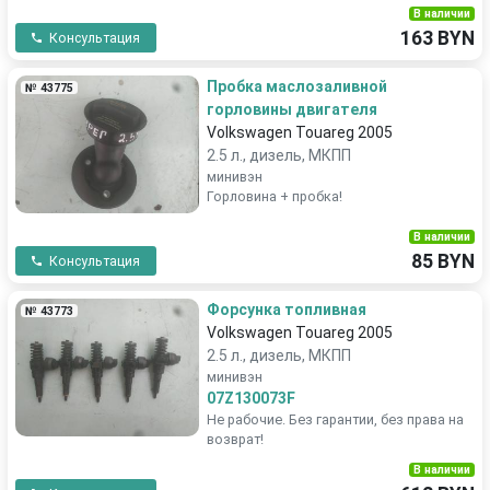
В наличии
163 BYN
Консультация
Пробка маслозаливной
№ 43775
горловины двигателя
Volkswagen Touareg 2005
2.5 л., дизель, МКПП
минивэн
Горловина + пробка!
В наличии
85 BYN
Консультация
Форсунка топливная
№ 43773
Volkswagen Touareg 2005
2.5 л., дизель, МКПП
минивэн
07Z130073F
Не рабочие. Без гарантии, без права на
возврат!
В наличии