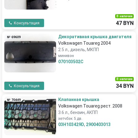
В наличии
47 BYN
Консультация
Декоративная крышка двигателя
№ 69609
Volkswagen Touareg 2004
2.5 л., дизель, МКПП
минивэн
070103502C
В наличии
34 BYN
Консультация
Клапанная крышка
№ 70449
Volkswagen Touareg рест. 2008
3.6 л., бензин, АКПП
хетчбэк 5 дв.
03H103429D
,
2900403013