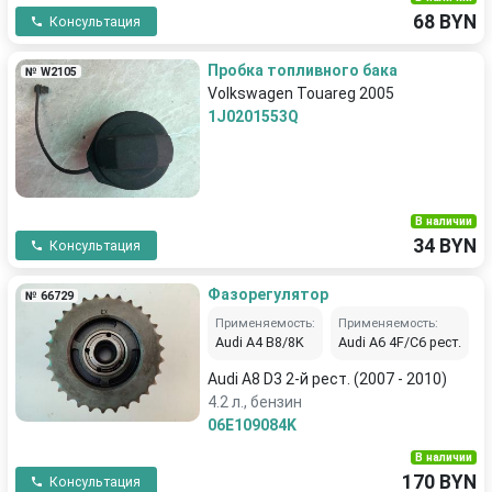
68 BYN
Консультация
Пробка топливного бака
№ W2105
Volkswagen Touareg 2005
1J0201553Q
В наличии
34 BYN
Консультация
Фазорегулятор
№ 66729
Применяемость:
Применяемость:
Audi A4 B8/8K
Audi A6 4F/C6 рест.
Audi A8 D3 2-й рест. (2007 - 2010)
4.2 л., бензин
06E109084K
В наличии
170 BYN
Консультация