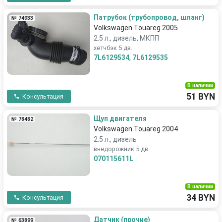
Патрубок (трубопровод, шланг)
№ 74933
Volkswagen Touareg 2005
2.5 л., дизель, МКПП
хетчбэк 5 дв.
7L6129534
,
7L6129535
В наличии
51 BYN
Консультация
Щуп двигателя
№ 78482
Volkswagen Touareg 2004
2.5 л., дизель
внедорожник 5 дв.
070115611L
В наличии
34 BYN
Консультация
Датчик (прочие)
№ 63899