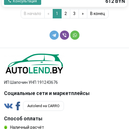
612 BYN
Консультация
В начало
«
1
2
3
»
В конец
ИП Шапочин УНП 191243676
Социальные сети и маркетплейсы
Autolend на CARRO
Способ оплаты
Наличный расчёт