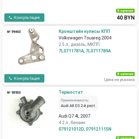
В наличии
40 BYN
Консультация
Кронштейн кулисы КПП
№ 99463
Volkswagen Touareg 2004
2.5 л., дизель, МКПП
7L0711781A
,
7L0711789A
В наличии
Консультация
Цена не указана
Термостат
№ 98955
Применяемость:
Audi A8 D3 2-й рест.
Audi Q7 4L 2007
4.2 л., бензин
079121012D
,
079121115N
В наличии