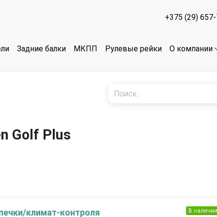
+375 (29) 657
ели
Задние балки
МКПП
Рулевые рейки
О компании
n Golf Plus
В наличи
 печки/климат-контроля