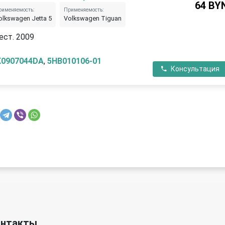
64 BY
рименяемость:
Применяемость:
olkswagen Jetta 5
Volkswagen Tiguan
ест. 2009
K0907044DA
,
5HB010106-01
Консультация
онтакты