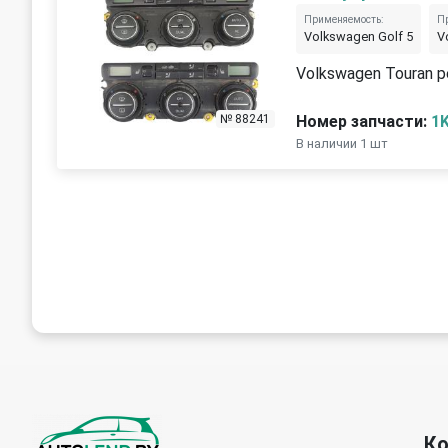
Применяемость:
П
Volkswagen Golf 5
V
Volkswagen Touran р
Номер запчасти:
1
№ 88241
В наличии 1 шт
К