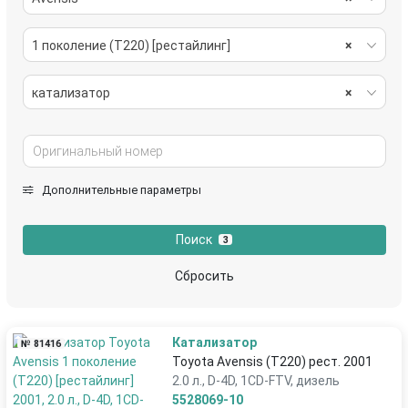
1 поколение (T220) [рестайлинг]
×
катализатор
×
Дополнительные параметры
Поиск
3
Сбросить
Катализатор
№ 81416
Toyota Avensis (T220) рест. 2001
2.0 л., D-4D, 1CD-FTV, дизель
5528069-10