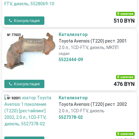
В наличии
510 BYN
Консультация
Катализатор
№ 77633
Toyota Avensis (T220) рест. 2001
2.0 л., 1CD-FTV, дизель, МКПП
седан
5522444-09
В наличии
476 BYN
Консультация
Катализатор
№ 92031
Toyota Avensis (T220) рест. 2002
2.0 л., 1CD-FTV, дизель
5527378-02
В наличии