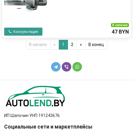
В наличии
47 BYN
Консультация
В начало
«
1
2
»
В конец
ИП Шапочин УНП 191243676
Социальные сети и маркетплейсы