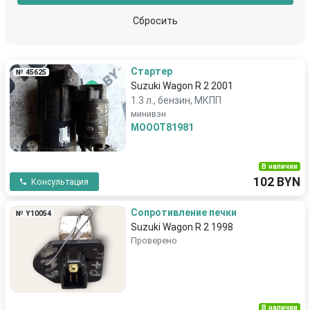
Сбросить
Стартер
№ 45625
Suzuki Wagon R 2 2001
1.3 л., бензин, МКПП
минивэн
MOOOT81981
В наличии
102 BYN
Консультация
Сопротивление печки
№ Y10054
Suzuki Wagon R 2 1998
Проверено
В наличии