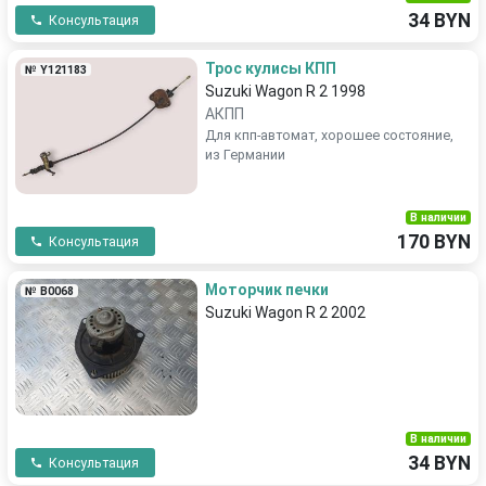
34 BYN
Консультация
Трос кулисы КПП
№ Y121183
Suzuki Wagon R 2 1998
АКПП
Для кпп-автомат, хорошее состояние,
из Германии
В наличии
170 BYN
Консультация
Моторчик печки
№ B0068
Suzuki Wagon R 2 2002
В наличии
34 BYN
Консультация