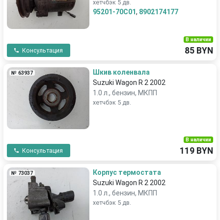
хетчбэк 5 дв.
95201-70C01
,
8902174177
В наличии
85 BYN
Консультация
Шкив коленвала
№ 63937
Suzuki Wagon R 2 2002
1.0 л., бензин, МКПП
хетчбэк 5 дв.
В наличии
119 BYN
Консультация
Корпус термостата
№ 73037
Suzuki Wagon R 2 2002
1.0 л., бензин, МКПП
хетчбэк 5 дв.