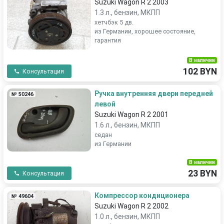
Suzuki Wagon R 2 2003
1.3 л., бензин, МКПП
хетчбэк 5 дв.
из Германии, хорошее состояние,
гарантия
В наличии
102 BYN
Консультация
Ручка внутренняя двери передней
№ 50246
левой
Suzuki Wagon R 2 2001
1.6 л., бензин, МКПП
седан
из Германии
В наличии
23 BYN
Консультация
Компрессор кондиционера
№ 49604
Suzuki Wagon R 2 2002
1.0 л., бензин, МКПП