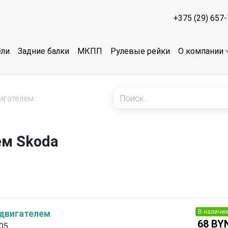
+375 (29) 657
ели
Задние балки
МКПП
Рулевые рейки
О компании
игателем
ем Skoda
В наличи
 двигателем
68 BY
005