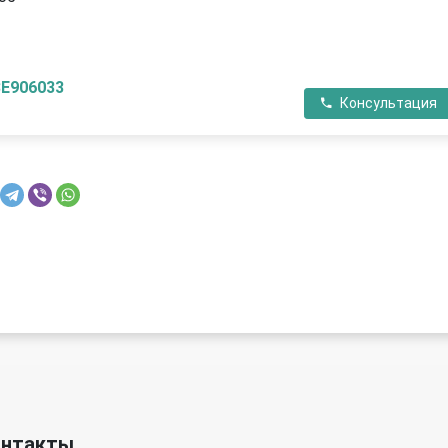
П
3E906033
Консультация
онтакты