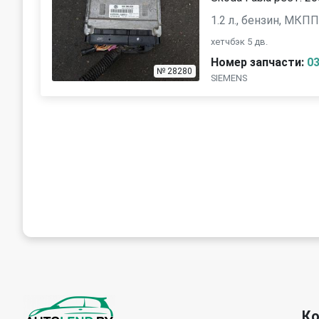
1.2 л., бензин, МКП
хетчбэк 5 дв.
Номер запчасти:
0
№ 28280
SIEMENS
К