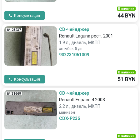
В наличии
44 BYN
Консультация
CD-чейнджер
№ 28237
Renault Laguna рест. 2001
1.9 л., дизель, МКПП
хетчбэк 5 дв.
902231061009
В наличии
51 BYN
Консультация
CD-чейнджер
№ 31669
Renault Espace 4 2003
2.2 л., дизель, МКПП
минивэн
CDX-P23S
В наличии