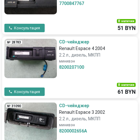
7700847767
В наличии
51 BYN
Консультация
CD-чейнджер
№ 28783
Renault Espace 4 2004
2.2 л., дизель, МКПП
минивэн
8200207100
В наличии
61 BYN
Консультация
CD-чейнджер
№ 31090
Renault Espace 3 2002
2.2 л., дизель, МКПП
минивэн
8200002656A