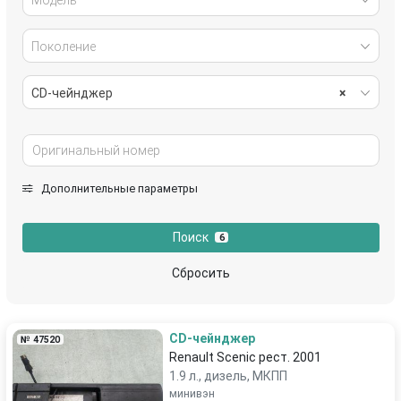
Поколение
CD-чейнджер
×
Дополнительные параметры
Поиск
6
Сбросить
CD-чейнджер
№ 47520
Renault Scenic рест. 2001
1.9 л., дизель, МКПП
минивэн