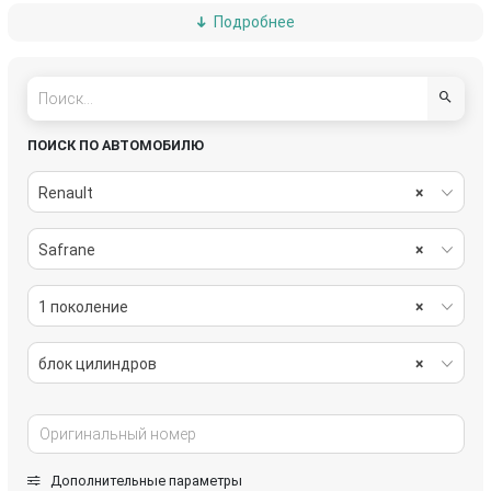
Подробнее
кронштейн двигателя
масляный поддон
маховик
ось коромысел
поршень
радиатор масляный
ПОИСК ПО АВТОМОБИЛЮ
теплообменник масляного фильтра
форсунка
Renault
×
форсунка масляная
шкив коленвала
Safrane
×
1 поколение
×
блок цилиндров
×
Дополнительные параметры