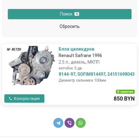
Поиск
1
Сбросить
Блок цилиндров
№ 45729
Renault Safrane 1996
2.5 л., дизель, МКПП
хетчбэк 5 дв.
8144-97
,
SOFIM814497
,
24151698043
Диаметр сальника 100мм
В наличии
850 BYN
Консультация