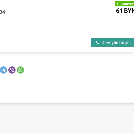
В наличи
ы
61 BY
004
П
Консультация