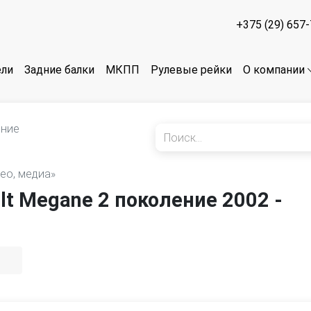
+375 (29) 657
ели
Задние балки
МКПП
Рулевые рейки
О компании
ение
део, медиа»
lt Megane 2 поколение 2002 -