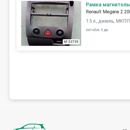
Рамка магнитол
Renault Megane 2 2
1.5 л., дизель, МКП
хетчбэк 5 дв.
№ 33739