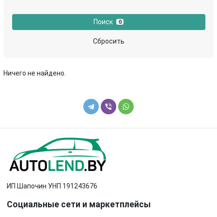
кронштейн ТНВД
Крышка коленвала
Поиск
0
маслозаборник
маслоотделитель (сапун)
Сбросить
масляная трубка
масляная трубка турбины
Ничего не найдено.
масляный поддон
маховик
механизм натяжения ремня, цепи
насос вакуумный
насос масляный
натяжитель
патрубок воздушного фильтра
патрубок интеркулера
патрубок турбины
подушка крепления двигателя
ИП Шапочин УНП 191243676
помпа
поршень
Социальные сети и маркетплейсы