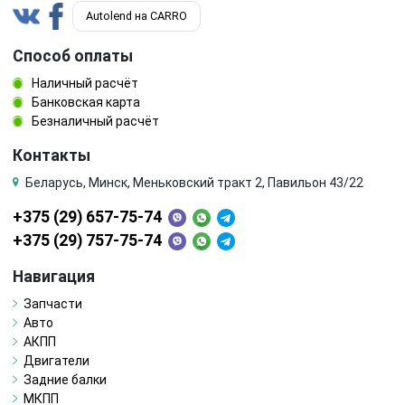
постель распредвала (бугель)
пробка маслозаливная
Autolend на CARRO
Способ оплаты
радиатор масляный
резонатор воздушного фильтра
Наличный расчёт
ролик натяжителя
Ролик обводной
Банковская карта
Безналичный расчёт
теплообменник масляного фильтра
трос газа
Контакты
Беларусь, Минск, Меньковский тракт 2, Павильон 43/22
трубка масляного щупа
трубка обратки форсунок
+375 (29) 657-75-74
трубка системы рециркуляции EGR
турбина
+375 (29) 757-75-74
Навигация
фазорегулятор
форсунка
Запчасти
шатун
шестерня (звездочка) коленвала
Авто
АКПП
Двигатели
шкив
шкив коленвала
Задние балки
МКПП