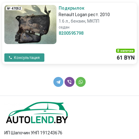
Подкрылок
№ 47052
Renault Logan рест. 2010
1.6 л., бензин, МКПП
седан
8200595798
В наличии
61 BYN
Консультация
ИП Шапочин УНП 191243676