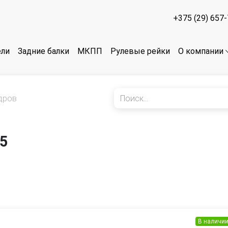
+375 (29) 657
ели
Задние балки
МКПП
Рулевые рейки
О компании
дров
05
В наличи