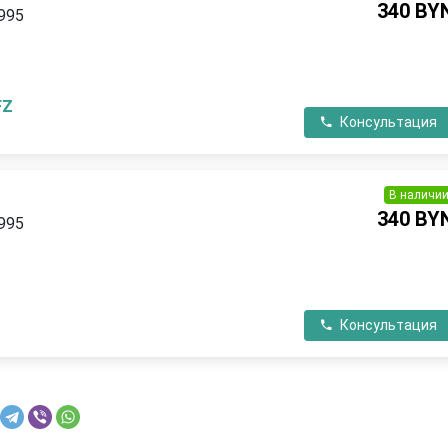
340 BY
1995
П
FZ
Консультация
В наличи
340 BY
1995
П
Консультация