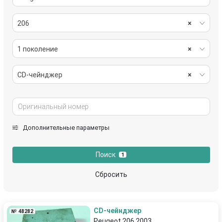
206
×
1 поколение
×
CD-чейнджер
×
Дополнительные параметры
Поиск
1
Сбросить
CD-чейнджер
№ 48282
Peugeot 206 2003