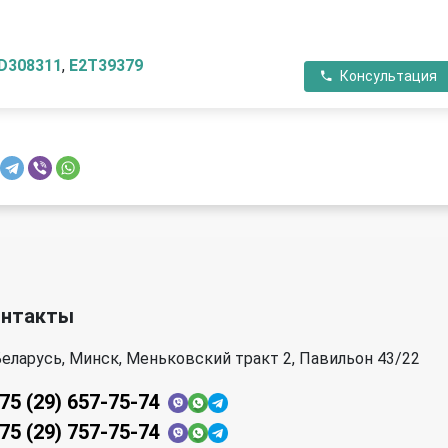
П
D308311
,
E2T39379
Консультация
онтакты
еларусь, Минск, Меньковский тракт 2, Павильон 43/22
75 (29) 657-75-74
75 (29) 757-75-74