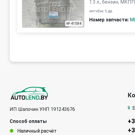
1.3 л., бензин, МКП
хетчбэк 5 дв.
Номер запчасти:
M
№ 41584
К
Б
ИП Шапочин УНП 191243676
+3
Способ оплаты
+3
Наличный расчёт