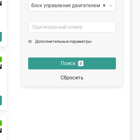
N
блок управления двигателем
×
Дополнительные параметры
и
Поиск
3
N
Сбросить
и
N