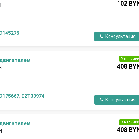
102 BY
1
П
D145275
Консультация
В наличи
 двигателем
408 BY
3
П
D175667
,
E2T38974
Консультация
В наличи
 двигателем
408 BY
4