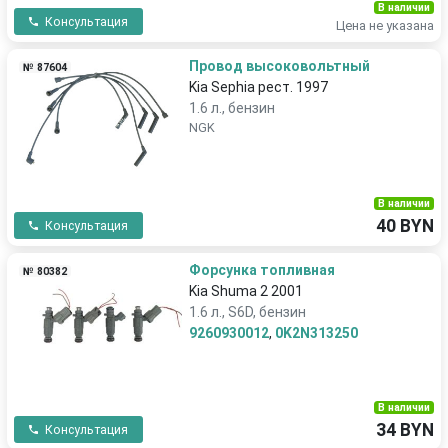
В наличии
Консультация
Цена не указана
Провод высоковольтный
№ 87604
Kia Sephia рест. 1997
1.6 л., бензин
NGK
В наличии
40 BYN
Консультация
Форсунка топливная
№ 80382
Kia Shuma 2 2001
1.6 л., S6D, бензин
9260930012
,
0K2N313250
В наличии
34 BYN
Консультация