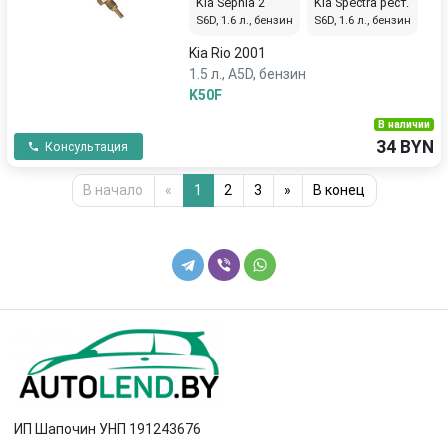
Kia Sephia 2
Kia Spectra рест.
S6D, 1.6 л., бензин
S6D, 1.6 л., бензин
Kia Rio 2001
1.5 л., A5D, бензин
K50F
В наличии
34 BYN
Консультация
В начало
«
1
2
3
»
В конец
ИП Шапочин УНП 191243676