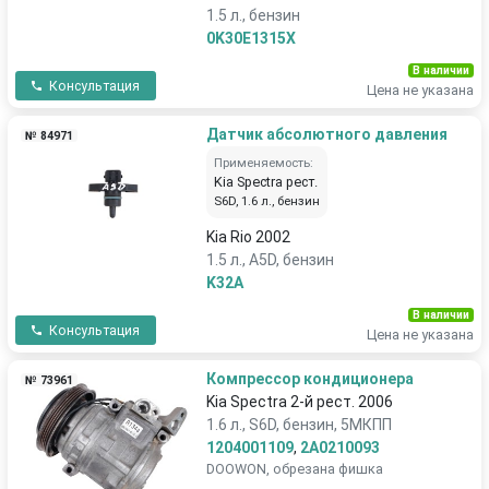
1.5 л., бензин
0K30E1315X
В наличии
Консультация
Цена не указана
Датчик абсолютного давления
№ 84971
Применяемость:
Kia Spectra рест.
S6D, 1.6 л., бензин
Kia Rio 2002
1.5 л., A5D, бензин
K32A
В наличии
Консультация
Цена не указана
Компрессор кондиционера
№ 73961
Kia Spectra 2-й рест. 2006
1.6 л., S6D, бензин, 5МКПП
1204001109
,
2A0210093
DOOWON, обрезана фишка