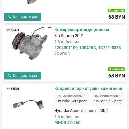
В наличии
68 BYN
Консультация
Компрессор кондиционера
№ 69471
Kia Shuma 2001
1.6 л., бензин
1204001109
,
10PA15C
,
1C211-0333
DOOWON
В наличии
68 BYN
Консультация
Конденсатор катушки зажигания
№ 88501
Применяемость:
Применяемость:
Hyundai Getz рест.
Kia Sephia 2 рест.
Hyundai Accent 2 рест. 2004
1.5 л., бензин
MHC0.47-250