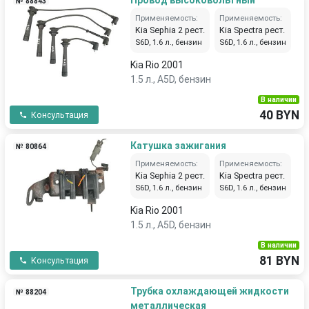
Провод высоковольтный
№ 88843
Применяемость:
Применяемость:
Kia Sephia 2 рест.
Kia Spectra рест.
S6D, 1.6 л., бензин
S6D, 1.6 л., бензин
Kia Rio 2001
1.5 л., A5D, бензин
В наличии
40 BYN
Консультация
Катушка зажигания
№ 80864
Применяемость:
Применяемость:
Kia Sephia 2 рест.
Kia Spectra рест.
S6D, 1.6 л., бензин
S6D, 1.6 л., бензин
Kia Rio 2001
1.5 л., A5D, бензин
В наличии
81 BYN
Консультация
Трубка охлаждающей жидкости
№ 88204
металлическая