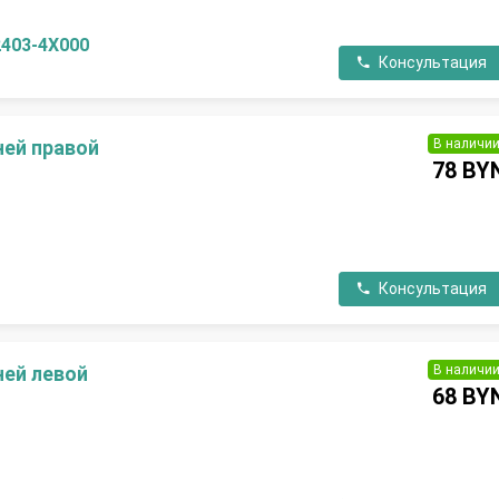
2403-4X000
Консультация
В наличи
ней правой
78 BY
П
Консультация
В наличи
ней левой
68 BY
П