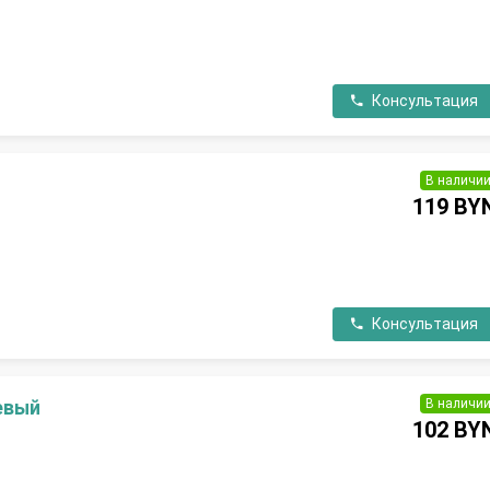
П
Консультация
В наличи
119 BY
П
Консультация
В наличи
евый
102 BY
П