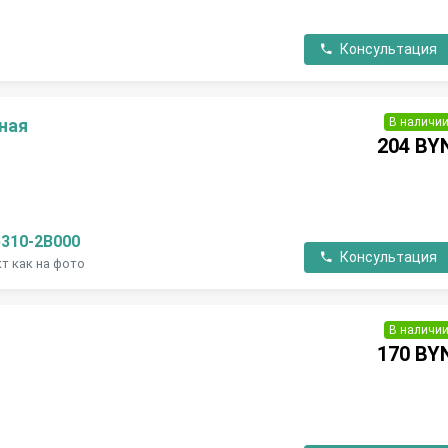
Консультация
В наличи
ная
204 BY
П
5310-2B000
Консультация
т как на фото
В наличи
170 BY
П