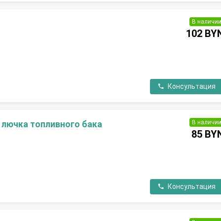
В наличи
102 BY
П
Консультация
В наличи
 лючка топливного бака
85 BY
П
Консультация