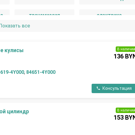
ма
трансмиссия
электрика
Показать все
В наличи
е кулисы
136 BY
4619-4Y000
,
84651-4Y000
Консультация
В наличи
ой цилиндр
153 BY
П