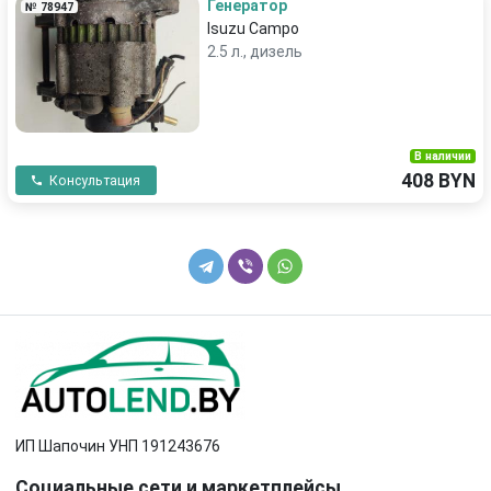
Генератор
№ 78947
Isuzu Campo
2.5 л., дизель
В наличии
408 BYN
Консультация
ИП Шапочин УНП 191243676
Социальные сети и маркетплейсы