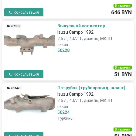
В наличии
646 BYN
Консультация
Выпускной коллектор
№ 67355
Isuzu Campo 1992
2.5 л., 4JA1T, дизель, МКПП
пикап
50228
В наличии
51 BYN
Консультация
Патрубок (трубопровод, шланг)
№ 61640
Isuzu Campo 1992
2.5 л., 4JA1T, дизель, МКПП
пикап
50224
Турбины
В наличии