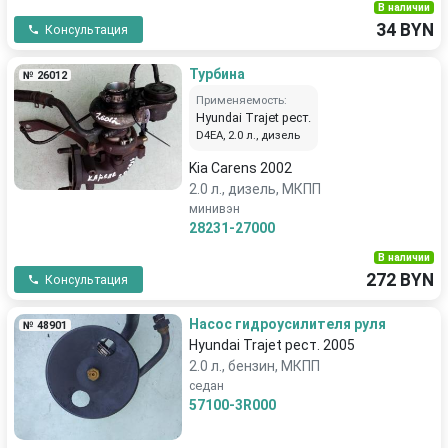
В наличии
34 BYN
Консультация
Турбина
№ 26012
Применяемость:
Hyundai Trajet рест.
D4EA, 2.0 л., дизель
Kia Carens 2002
2.0 л., дизель, МКПП
минивэн
28231-27000
В наличии
272 BYN
Консультация
Насос гидроусилителя руля
№ 48901
Hyundai Trajet рест. 2005
2.0 л., бензин, МКПП
седан
57100-3R000