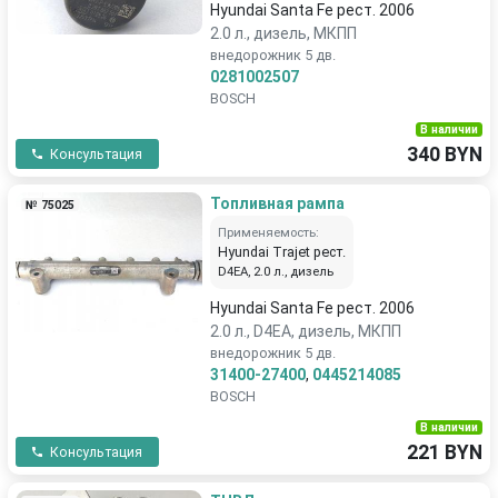
Hyundai Santa Fe рест. 2006
2.0 л., дизель, МКПП
внедорожник 5 дв.
0281002507
BOSCH
В наличии
340 BYN
Консультация
Топливная рампа
№ 75025
Применяемость:
Hyundai Trajet рест.
D4EA, 2.0 л., дизель
Hyundai Santa Fe рест. 2006
2.0 л., D4EA, дизель, МКПП
внедорожник 5 дв.
31400-27400
,
0445214085
BOSCH
В наличии
221 BYN
Консультация