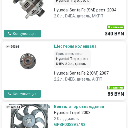
Hyundai Trajet рест.
Hyundai Santa Fe (SM) рест. 2004
2.0 л., D4EA, дизель, МКПП
В наличии
340 BYN
Консультация
Шестерня коленвала
№ 99366
Применяемость:
Hyundai Trajet рест.
D4EA, 2.0 л., дизель
Hyundai Santa Fe 2 (CM) 2007
2.2 л., D4EB, дизель, АКПП
В наличии
85 BYN
Консультация
Вентилятор охлаждения
№ W2344
Hyundai Trajet 2003
2.0 л., дизель
GPBF00S3A2192