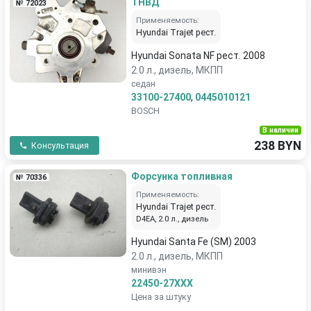
ТНВД
№ 72023
Применяемость:
Hyundai Trajet рест.
Hyundai Sonata NF рест. 2008
2.0 л., дизель, МКПП
седан
33100-27400
,
0445010121
BOSCH
В наличии
238 BYN
Консультация
Форсунка топливная
№ 70336
Применяемость:
Hyundai Trajet рест.
D4EA, 2.0 л., дизель
Hyundai Santa Fe (SM) 2003
2.0 л., дизель, МКПП
минивэн
22450-27XXX
Цена за штуку