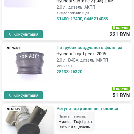
Hyundai Santa Fe 2 (CM) 2006
2.0 л., дизель, АКПП
внедорожник 5 дв.
31400-27400
,
0445214085
В наличии
221 BYN
Консультация
Патрубок воздушного фильтра
№ 76051
Hyundai Trajet рест. 2005
2.0 л., D4EA, дизель, МКПП
минивэн
28138-26320
В наличии
51 BYN
Консультация
Pегулятор давления топлива
№ 61649
Применяемость:
Hyundai Trajet рест.
D4EA, 2.0 л., дизель