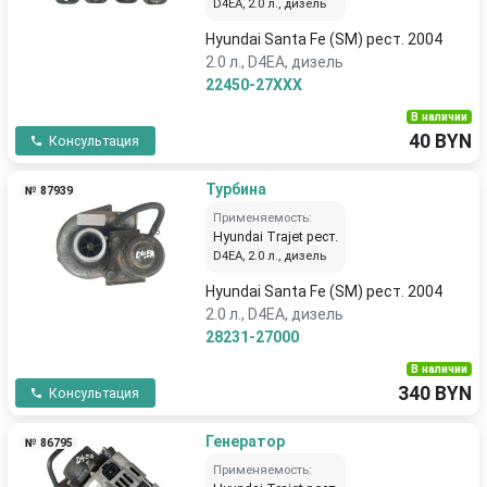
D4EA, 2.0 л., дизель
Hyundai Santa Fe (SM) рест. 2004
2.0 л., D4EA, дизель
22450-27XXX
В наличии
40 BYN
Консультация
Турбина
№ 87939
Применяемость:
Hyundai Trajet рест.
D4EA, 2.0 л., дизель
Hyundai Santa Fe (SM) рест. 2004
2.0 л., D4EA, дизель
28231-27000
В наличии
340 BYN
Консультация
Генератор
№ 86795
Применяемость: