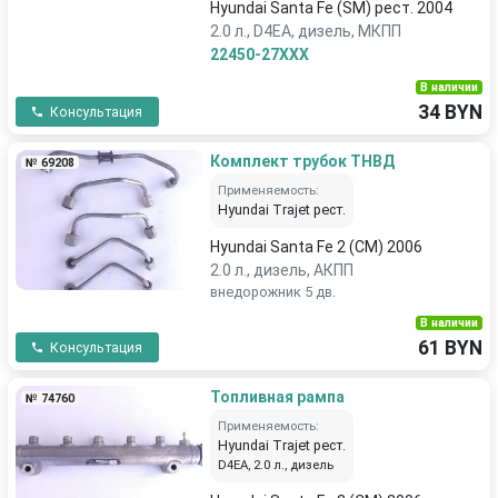
Hyundai Santa Fe (SM) рест. 2004
2.0 л., D4EA, дизель, МКПП
22450-27XXX
В наличии
34 BYN
Консультация
Комплект трубок ТНВД
№ 69208
Применяемость:
Hyundai Trajet рест.
Hyundai Santa Fe 2 (CM) 2006
2.0 л., дизель, АКПП
внедорожник 5 дв.
В наличии
61 BYN
Консультация
Топливная рампа
№ 74760
Применяемость:
Hyundai Trajet рест.
D4EA, 2.0 л., дизель