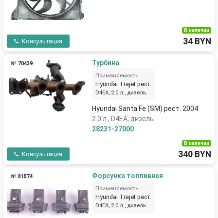
В наличии
34 BYN
Консультация
Турбина
№ 70439
Применяемость:
Hyundai Trajet рест.
D4EA, 2.0 л., дизель
Hyundai Santa Fe (SM) рест. 2004
2.0 л., D4EA, дизель
28231-27000
В наличии
340 BYN
Консультация
Форсунка топливная
№ 81574
Применяемость:
Hyundai Trajet рест.
D4EA, 2.0 л., дизель