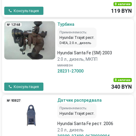
В наличии
119 BYN
Консультация
Турбина
№ 12168
Применяемость:
Hyundai Trajet рест.
D4EA, 2.0 л., дизель
Hyundai Santa Fe (SM) 2003
2.0 л., дизель, МКПП
минивэн
28231-27000
В наличии
340 BYN
Консультация
Датчик распредвала
№ 93827
Применяемость:
Hyundai Trajet рест.
Hyundai Santa Fe рест. 2006
2.0 л., дизель