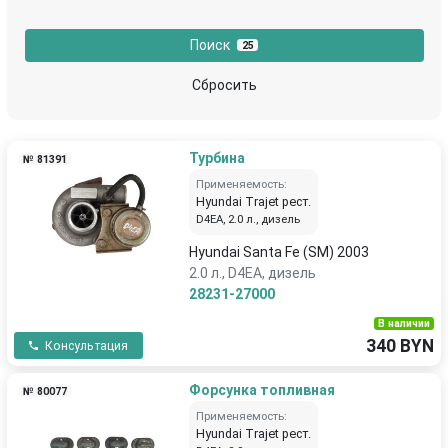
Поиск
25
Сбросить
Турбина
№ 81391
Применяемость:
Hyundai Trajet рест.
D4EA, 2.0 л., дизель
Hyundai Santa Fe (SM) 2003
2.0 л., D4EA, дизель
28231-27000
В наличии
340 BYN
Консультация
Форсунка топливная
№ 80077
Применяемость:
Hyundai Trajet рест.