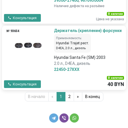
39300-27400
,
9670930004
Наличие дефекта на разъёме
В наличии
Консультация
Цена не указана
Держатель (крепление) форсунки
№ 93654
Применяемость:
Hyundai Trajet рест.
D4EA, 2.0 л., дизель
Hyundai Santa Fe (SM) 2003
2.0 л., D4EA, дизель
22450-27XXX
В наличии
40 BYN
Консультация
В начало
«
1
2
»
В конец