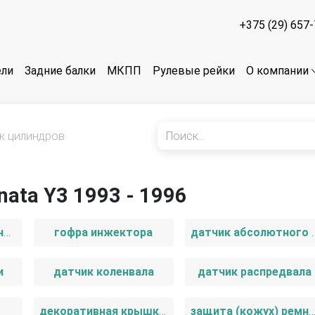
+375 (29) 657
ели
Задние балки
МКПП
Рулевые рейки
О компании
к цилиндров
ata Y3 1993 - 1996
головка блока цилиндров
гофра инжектора
датчик абсолют
и
датчик коленвала
датчик распредвала
декоративная крышка двигателя
защита (кожух) ремня Г