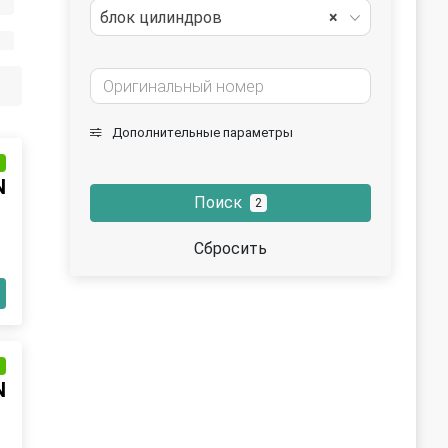
блок цилиндров
×
ра
Дополнительные параметры
еля передняя
и
N
Поиск
2
Сбросить
и
N