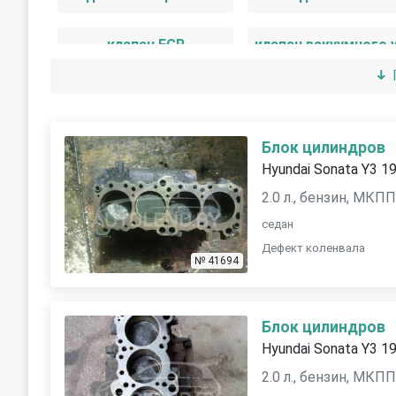
клапан EGR
коллектор впускной
коллектор выпуск
кронштейн гидроусилителя
кронштейн двигат
Блок цилиндров
Hyundai Sonata Y3 1
маслозаборник
маховик
2.0 л., бензин, МКП
седан
патрубок вентиляции картера
Дефект коленвала
№ 41694
поршень
пробка маслозалив
Блок цилиндров
трос газа
форсунка
Hyundai Sonata Y3 1
2.0 л., бензин, МКП
шкив коленвала
шкив помпы