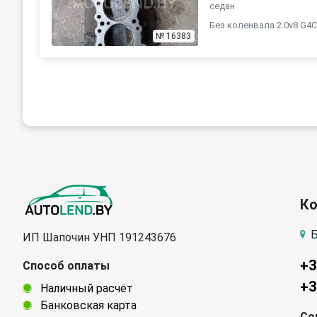
седан
Без коленвала 2.0v8 G4
электромагнитный клапан
№ 16383
К
Б
ИП Шапочин УНП 191243676
+3
Способ оплаты
+3
Наличный расчёт
Банковская карта
Со