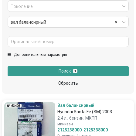
Поколение
вал балансирный
×
Дополнительные параметры
Поиск
1
Сбросить
Вал балансирный
№ 63405
Hyundai Santa Fe (SM) 2003
2.4 л., бензин, МКПП
минивэн
2125238000
,
2125338000
В наличии 1 штука