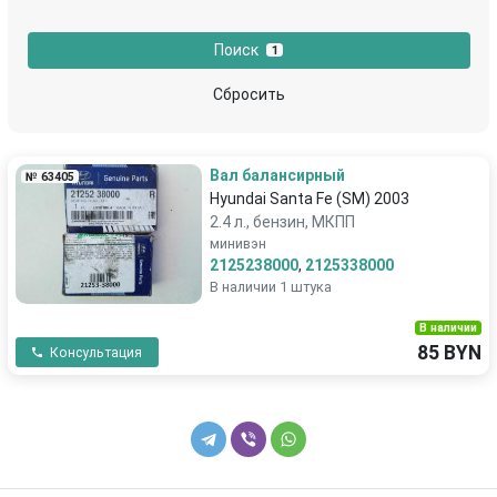
насос масляный
патрубок воздушного фильтра
Поиск
1
патрубок интеркулера
подушка крепления двигателя
Сбросить
помпа
поршень
Вал балансирный
№ 63405
постель распредвала (бугель)
пробка маслозаливная
Hyundai Santa Fe (SM) 2003
2.4 л., бензин, МКПП
Ролик обводной
теплообменник масляного фильтра
минивэн
2125238000
,
2125338000
В наличии 1 штука
трубка вентиляции картерных газов
трубка масляного щупа
В наличии
трубка обратки форсунок
трубка системы рециркуляции EGR
85 BYN
Консультация
турбина
форсунка
шатун
шестерня (звездочка) коленвала