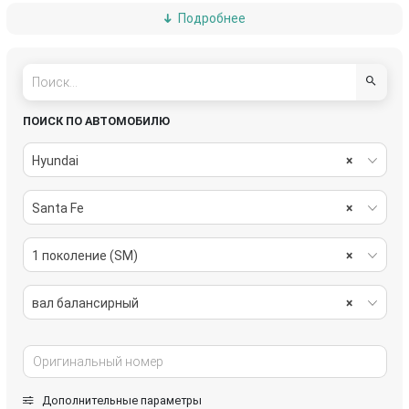
Подробнее
защита (кожух) ремня ГРМ
защита (экран) выпускного коллектора
клапан EGR
клапан вакуумного управления
коллектор впускной
коллектор выпускной
ПОИСК ПО АВТОМОБИЛЮ
корпус воздушного фильтра
корпус масляного фильтра
Hyundai
×
кронштейн гидроусилителя
кронштейн двигателя
Santa Fe
×
кронштейн компрессора кондиционера
маслозаборник
1 поколение (SM)
×
маслоотделитель (сапун)
масляная трубка
вал балансирный
×
масляный поддон
маховик
механизм натяжения ремня, цепи
муфта обгонная генератора
Дополнительные параметры