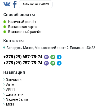
шестерня (звездочка) коленвала
шкив
Autolend на CARRO
Способ оплаты
шкив коленвала
шкив помпы
Наличный расчёт
шкив распредвала
щуп двигателя
Банковская карта
Безналичный расчёт
электромагнитный клапан
Контакты
Беларусь, Минск, Меньковский тракт 2, Павильон 43/22
+375 (29) 657-75-74
+375 (29) 757-75-74
Навигация
Запчасти
Авто
АКПП
Двигатели
Задние балки
МКПП