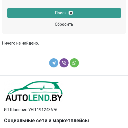
муфта обгонная генератора
насос масляный
Поиск
0
патрубок воздушного фильтра
патрубок интеркулера
Сбросить
подушка крепления двигателя
помпа
Ничего не найдено.
поршень
постель распредвала (бугель)
пробка маслозаливная
Ролик обводной
теплообменник масляного фильтра
трубка вентиляции картерных газов
трубка масляного щупа
трубка обратки форсунок
трубка системы рециркуляции EGR
турбина
ИП Шапочин УНП 191243676
форсунка
шатун
Социальные сети и маркетплейсы