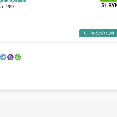
дний правый
51 BY
ст. 1993
П
Консультация