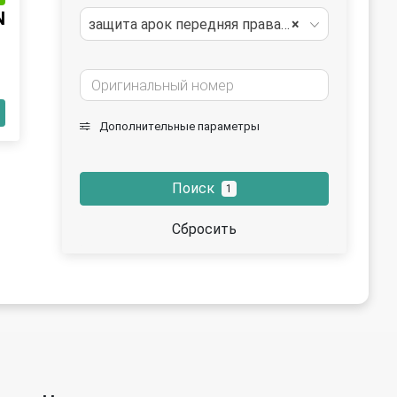
N
защита арок передняя правая (подкрылок)
×
Дополнительные параметры
Поиск
1
Сбросить