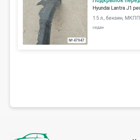
Подкрылок пере
Hyundai Lantra J1 ре
1.5 л., бензин, МКП
седан
№ 47947