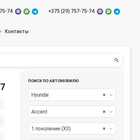
-75-74
+375 (29) 757-75-74
Контакты
ПОИСК ПО АВТОМОБИЛЮ
97
Hyundai
×
Accent
×
вигателя
1 поколение (X3)
×