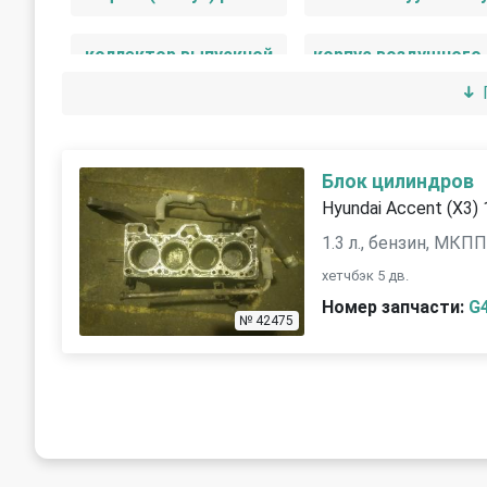
коллектор выпускной
патрубок воздушного фильтра
помпа
сервопривод заслонок впускного коллектора
форсунка
Блок цилиндров
Hyundai Accent (X3)
шкив коленвала
шкив распредвал
1.3 л., бензин, МКП
хетчбэк 5 дв.
Номер запчасти:
G
№ 42475