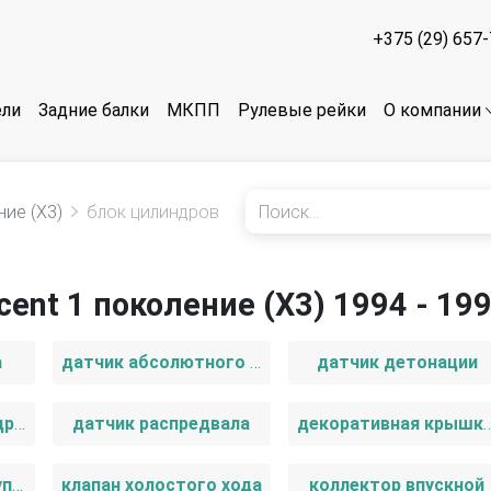
+375 (29) 657
ели
Задние балки
МКПП
Рулевые рейки
О компании
ние (X3)
блок цилиндров
ent 1 поколение (X3) 1994 - 19
а
датчик абсолютного давления
датчик детонации
датчик положения дроссельной заслонки
датчик распредвала
декоративная крышка д
клапан вакуумного управления
клапан холостого хода
коллектор впускной