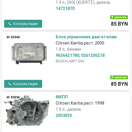
1.9 л., DHX (XUD9TE), дизель
14721870
В наличии
85 BYN
Консультация
Блок управления двигателем
№ 83940
Citroen Xantia рест. 2000
1.8 л., бензин
9636421780
,
0261206218
BOSCH, MP7.305
В наличии
85 BYN
Консультация
МКПП
№ 89396
Citroen Xantia рест. 1998
1.9 л., дизель
20CM39