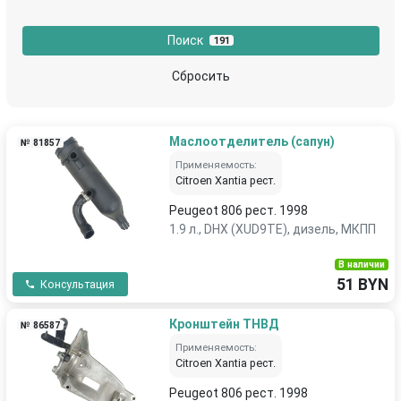
Поиск
191
Сбросить
Маслоотделитель (сапун)
№ 81857
Применяемость:
Citroen Xantia рест.
Peugeot 806 рест. 1998
1.9 л., DHX (XUD9TE), дизель, МКПП
В наличии
51 BYN
Консультация
Кронштейн ТНВД
№ 86587
Применяемость:
Citroen Xantia рест.
Peugeot 806 рест. 1998