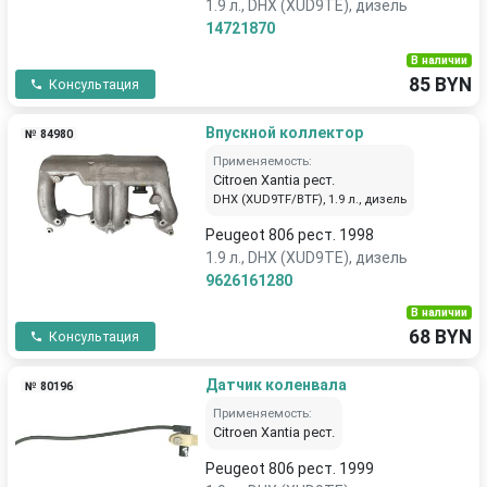
1.9 л., DHX (XUD9TE), дизель
14721870
В наличии
85 BYN
Консультация
Впускной коллектор
№ 84980
Применяемость:
Citroen Xantia рест.
DHX (XUD9TF/BTF), 1.9 л., дизель
Peugeot 806 рест. 1998
1.9 л., DHX (XUD9TE), дизель
9626161280
В наличии
68 BYN
Консультация
Датчик коленвала
№ 80196
Применяемость:
Citroen Xantia рест.
Peugeot 806 рест. 1999