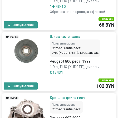
1.9 л., DHX (XUD9TE), дизель
14-43-10
Обрезана часть провода с фишкой
В наличии
68 BYN
Консультация
Шкив коленвала
№ 89384
Применяемость:
Citroen Xantia рест.
DHX (XUD9TF/BTF), 1.9 л., дизель
Peugeot 806 рест. 1999
1.9 л., DHX (XUD9TE), дизель
C15431
В наличии
102 BYN
Консультация
Крышка двигателя
№ 85228
Применяемость:
Citroen Xantia рест.