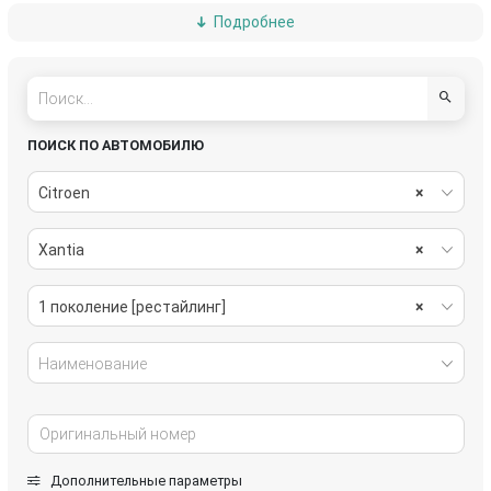
Подробнее
рулевое управление
салон
система охлаждения
стекла
стеклоочистители
топливная система
ПОИСК ПО АВТОМОБИЛЮ
тормозная система
трансмиссия
Citroen
×
электрика
Xantia
×
1 поколение [рестайлинг]
×
Наименование
Дополнительные параметры