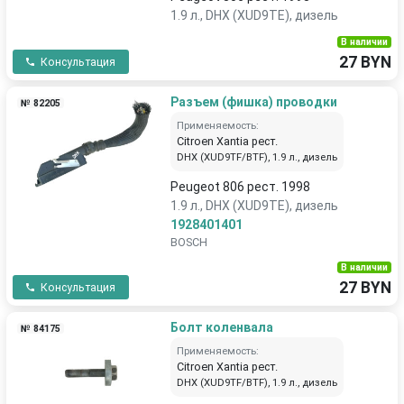
1.9 л., DHX (XUD9TE), дизель
В наличии
27 BYN
Консультация
Разъем (фишка) проводки
№ 82205
Применяемость:
Citroen Xantia рест.
DHX (XUD9TF/BTF), 1.9 л., дизель
Peugeot 806 рест. 1998
1.9 л., DHX (XUD9TE), дизель
1928401401
BOSCH
В наличии
27 BYN
Консультация
Болт коленвала
№ 84175
Применяемость:
Citroen Xantia рест.
DHX (XUD9TF/BTF), 1.9 л., дизель