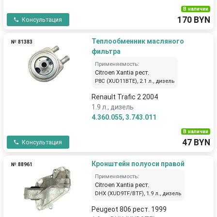
В наличии
170 BYN
Консультация
Теплообменник масляного
№ 81383
фильтра
Применяемость:
Citroen Xantia рест.
P8C (XUD11BTE), 2.1 л., дизель
Renault Trafic 2 2004
1.9 л., дизель
4.360.055
,
3.743.011
В наличии
47 BYN
Консультация
Кронштейн полуоси правой
№ 88961
Применяемость:
Citroen Xantia рест.
DHX (XUD9TF/BTF), 1.9 л., дизель
Peugeot 806 рест. 1999