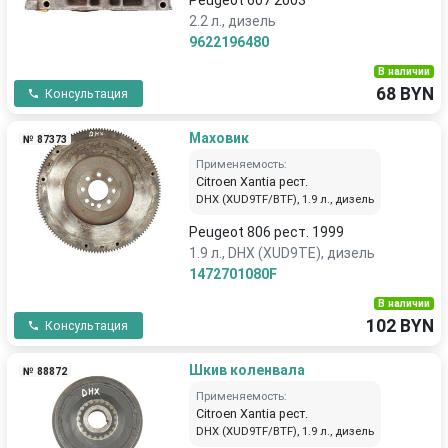
Peugeot 607 2003
2.2 л., дизель
9622196480
В наличии
68 BYN
Консультация
Маховик
№ 87373
Применяемость:
Citroen Xantia рест.
DHX (XUD9TF/BTF), 1.9 л., дизель
Peugeot 806 рест. 1999
1.9 л., DHX (XUD9TE), дизель
1472701080F
В наличии
102 BYN
Консультация
Шкив коленвала
№ 88872
Применяемость:
Citroen Xantia рест.
DHX (XUD9TF/BTF), 1.9 л., дизель