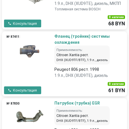
1.9 л., DHX (XUD9TE), дизель, МКПП
Топливная система BOSCH
В наличии
68 BYN
Консультация
Фланец (тройник) системы
№ 87411
охлаждения
Применяемость:
Citroen Xantia рест.
DHX (XUD9TF/BTF), 1.9 л., дизель
Peugeot 806 рест. 1998
1.9 л., DHX (XUD9TE), дизель
В наличии
61 BYN
Консультация
Патрубок (трубка) EGR
№ 87830
Применяемость:
Citroen Xantia рест.
DHX (XUD9TF/BTF), 1.9 л., дизель