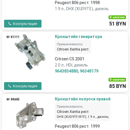
Peugeot 806 рест. 1998
1.9 л., DHX (XUD9TE), дизель
В наличии
51 BYN
Консультация
Кронштейн генератора
№ 81111
Применяемость:
Citroen Xantia рест.
Citroen C5 2001
2.0 л., HDi, дизель
9643834880
,
96348179
В наличии
85 BYN
Консультация
Кронштейн полуоси правой
№ 88605
Применяемость:
Citroen Xantia рест.
DHX (XUD9TF/BTF), 1.9 л., дизель
Peugeot 806 рест. 1999