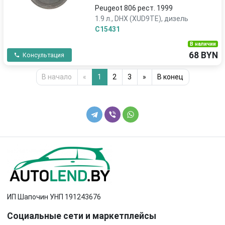
Peugeot 806 рест. 1999
1.9 л., DHX (XUD9TE), дизель
C15431
В наличии
68 BYN
Консультация
В начало
«
1
2
3
»
В конец
ИП Шапочин УНП 191243676
Социальные сети и маркетплейсы