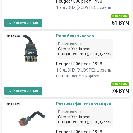
Peugeot 806 рест. 1998
1.9 л., DHX (XUD9TE), дизель
В наличии
51 BYN
Консультация
Реле бензонасоса
№ 81976
Применяемость:
Citroen Xantia рест.
DHX (XUD9TF/BTF), 1.9 л., дизель
Peugeot 806 рест. 1998
1.9 л., DHX (XUD9TE), дизель
BITRON, дефект корпуса
В наличии
74 BYN
Консультация
Разъем (фишка) проводки
№ 85341
Применяемость:
Citroen Xantia рест.
DHX (XUD9TF/BTF), 1.9 л., дизель
Peugeot 806 рест. 1998