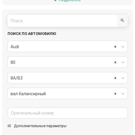
натяжитель
подушка крепления двигателя
помпа
поршень
пробка маслозаливная
ролик натяжителя
ПОИСК ПО АВТОМОБИЛЮ
теплообменник масляного фильтра
трубка вентиляции картерных газов
Audi
×
трубка системы рециркуляции EGR
турбина
80
×
форсунка
шестерня (звездочка) коленвала
8A/B3
×
шкив
шкив коленвала
вал балансирный
×
шкив помпы
шкив распредвала
щуп двигателя
электромагнитный клапан
Дополнительные параметры