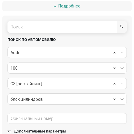
Подробнее
ролик натяжителя
турбина
форсунка
шкив
щуп двигателя
ПОИСК ПО АВТОМОБИЛЮ
Audi
×
100
×
С3 [рестайлинг]
×
блок цилиндров
×
Дополнительные параметры