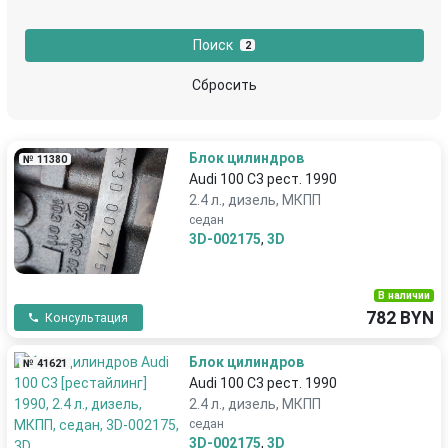
Поиск
2
Сбросить
Блок цилиндров
№ 11380
Audi 100 С3 рест. 1990
2.4 л., дизель, МКПП
седан
3D-002175
,
3D
В наличии
782 BYN
Консультация
Блок цилиндров
№ 41621
Audi 100 С3 рест. 1990
2.4 л., дизель, МКПП
седан
3D-002175
,
3D