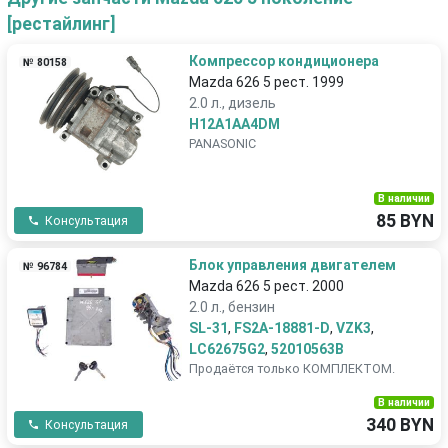
[рестайлинг]
Компрессор кондиционера
№ 80158
Mazda 626 5 рест. 1999
2.0 л., дизель
H12A1AA4DM
PANASONIC
В наличии
85 BYN
Консультация
Блок управления двигателем
№ 96784
Mazda 626 5 рест. 2000
2.0 л., бензин
SL-31
,
FS2A-18881-D
,
VZK3
,
LC62675G2
,
52010563B
Продаётся только КОМПЛЕКТОМ.
В наличии
340 BYN
Консультация