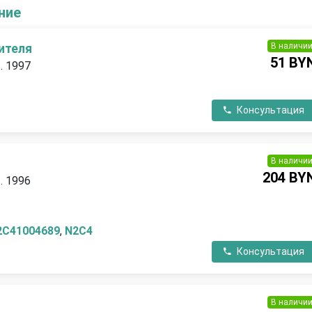
ние
В наличи
ителя
51 BY
. 1997
Консультация
В наличи
204 BY
. 1996
2C41004689
,
N2C4
Консультация
В наличи