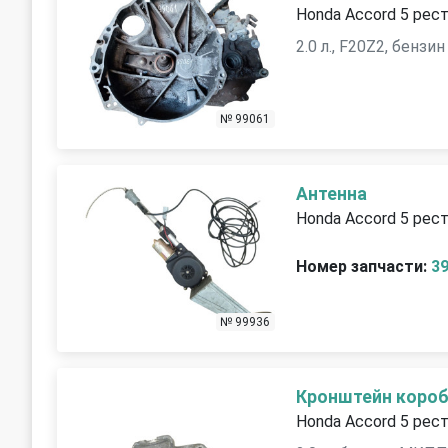
Honda Accord 5 рест
2.0 л., F20Z2, бензин
№ 99061
Антенна
Honda Accord 5 рест
Номер запчасти:
3
№ 99936
Кронштейн коробк
Honda Accord 5 рест