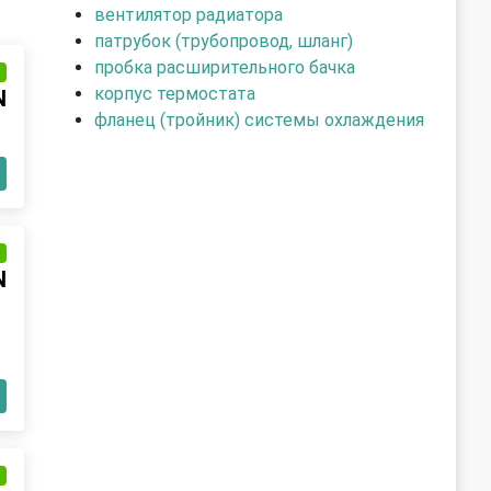
вентилятор радиатора
патрубок (трубопровод, шланг)
пробка расширительного бачка
и
корпус термостата
N
фланец (тройник) системы охлаждения
и
N
и