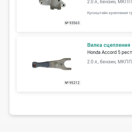
2.0 л., бензин, МКП
Кронштейн крепления т
№ 93563
Вилка сцепления
Honda Accord 5 рест
2.0 л., бензин, МКП
№ 95212