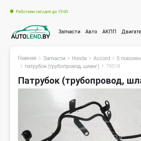
Работаем сегодня до 19:00
Запчасти
Авто
АКПП
Двигат
Главная
Запчасти
Honda
Accord
5 поколен
патрубок (трубопровод, шланг)
79518
Патрубок (трубопровод, шла