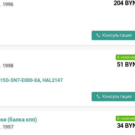
204 BY
. 1996
Консультация
В наличи
51 BY
. 1998
9150-SN7-E000-XA
,
HAL2147
Консультация
В наличи
и (балка кпп)
34 BY
. 1997