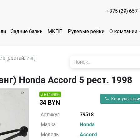
+375 (29) 657
ели
Задние балки
МКПП
Рулевые рейки
О компании
ие [рестайлинг]
нг) Honda Accord 5 рест. 1998
В наличии
Консультаци
34 BYN
Артикул
79518
Марка
Honda
Модель
Accord