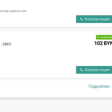
П
росов кулисы кпп
Консультация
В наличи
102 BY
. 1997
П
Консультация
Подробнее