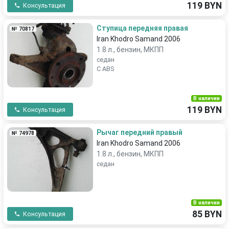
119 BYN
Консультация
Ступица передняя правая
№ 70817
Iran Khodro Samand 2006
1.8 л., бензин, МКПП
седан
С ABS
В наличии
119 BYN
Консультация
Рычаг передний правый
№ 74978
Iran Khodro Samand 2006
1.8 л., бензин, МКПП
седан
В наличии
85 BYN
Консультация