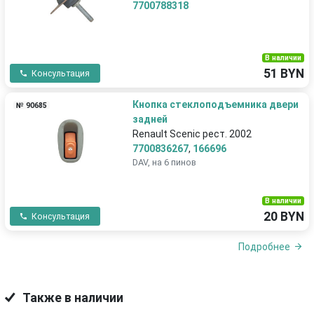
7700788318
В наличии
51 BYN
Консультация
Кнопка стеклоподъемника двери
№ 90685
задней
Renault Scenic рест. 2002
7700836267
,
166696
DAV, на 6 пинов
В наличии
20 BYN
Консультация
Подробнее
Также в наличии