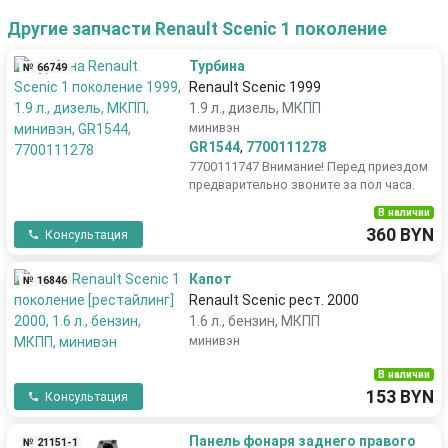
Другие запчасти Renault Scenic 1 поколение
Турбина
№ 66749
Renault Scenic 1999
1.9 л., дизель, МКПП
минивэн
GR1544
,
7700111278
7700111747 Внимание! Перед приездом
предварительно звоните за пол часа.
В наличии
360 BYN
Консультация
Капот
№ 16846
Renault Scenic рест. 2000
1.6 л., бензин, МКПП
минивэн
В наличии
153 BYN
Консультация
Панель фонаря заднего правого
№ 21151-1