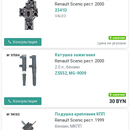
Renault Scenic рест. 2000
2341D
VALEO
В наличии
Консультация
Цена не указана
Катушка зажигания
№ 97584
Renault Scenic рест. 2000
2.0 л., бензин
ZS552
,
MG-9009
В наличии
30 BYN
Консультация
Подушка крепления КПП
№ 94182
Renault Scenic рест. 1999
бензин, МКПП