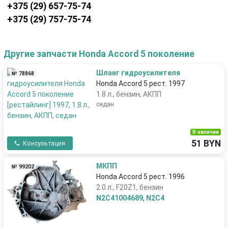
+375 (29) 657-75-74
+375 (29) 757-75-74
Другие запчасти Honda Accord 5 поколение
Шланг гидроусилителя
№ 78868
Honda Accord 5 рест. 1997
1.8 л., бензин, АКПП
седан
В наличии
51 BYN
Консультация
МКПП
№ 99202
Honda Accord 5 рест. 1996
2.0 л., F20Z1, бензин
N2C41004689
,
N2C4