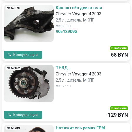
Кронштейн двигателя
№ 67678
Chrysler Voyager 4 2003
2.5 л., дизель, МКПП
минивэн
90512909G
В наличии
68 BYN
Консультация
ТНВД
№ 67162
Chrysler Voyager 4 2003
2.5 л., дизель, МКПП
минивэн
В наличии
129 BYN
Консультация
Натяжитель ремня ГРМ
№ 63789