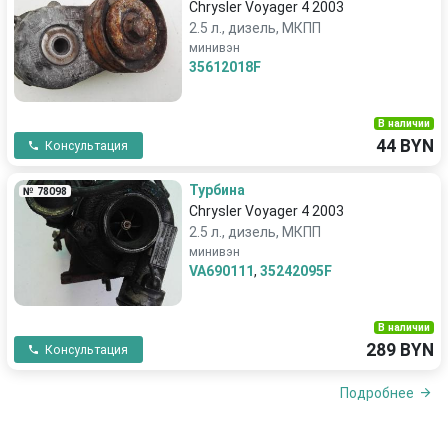
Chrysler Voyager 4 2003
2.5 л., дизель, МКПП
минивэн
35612018F
В наличии
44 BYN
Консультация
Турбина
№ 78098
Chrysler Voyager 4 2003
2.5 л., дизель, МКПП
минивэн
VA690111
,
35242095F
В наличии
289 BYN
Консультация
Подробнее